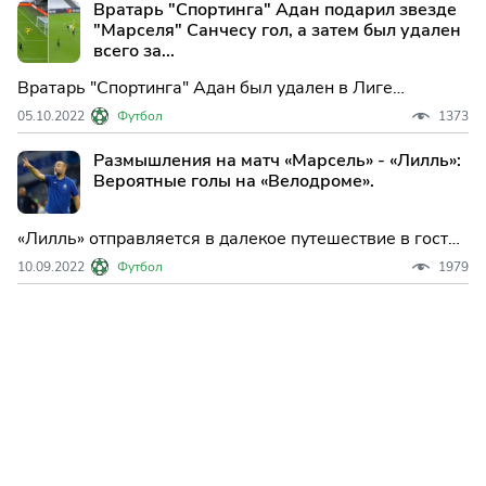
Вратарь "Спортинга" Адан подарил звезде
"Марселя" Санчесу гол, а затем был удален
всего за...
Вратарь "Спортинга" Адан был удален в Лиге
чемпионов против "Марселя". Испанская звезда и его
05.10.2022
Футбол
1373
товарищи по команде перешли от эйфории к отчаянию
за 23 минуты во Франции во вторник вечером.
Размышления на матч «Марсель» - «Лилль»:
Вратарь "Спортинга" Адан "подарил" Алексису
Вероятные голы на «Велодроме».
Санчесу гол
«Лилль» отправляется в далекое путешествие в гости
к «Марселю» на субботнюю игру в «Лиге 1», и это
10.09.2022
Футбол
1979
может стать классикой, поскольку обе стороны
находятся в хорошей форме.