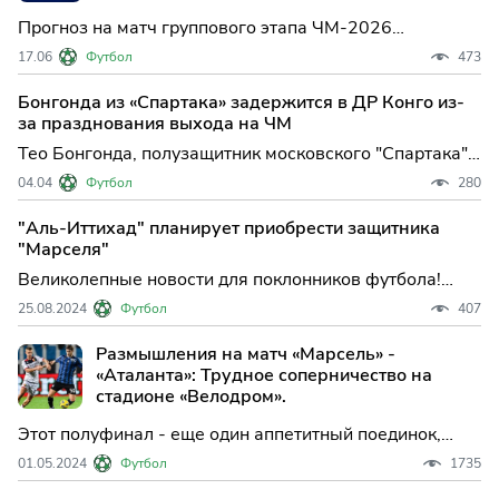
Прогноз на матч группового этапа ЧМ-2026
Португалия — ДР Конго. Анализ тактических моделей
17.06
Футбол
473
Роберто Мартинеса и Себастьена Десабра, шестой
мундиаль Криштиану Роналду, статистика xG и
Бонгонда из «Спартака» задержится в ДР Конго из-
сценарий игры в Хьюстоне.
за празднования выхода на ЧМ
Тео Бонгонда, полузащитник московского "Спартака"
и один из ключевых игроков сборной ДР Конго,
04.04
Футбол
280
задержится с возвращением в расположение клуба
из-за масштабных празднований, связанных с
"Аль-Иттихад" планирует приобрести защитника
историческим выходом национальной команды на
"Марселя"
чемпионат мира. Это
Великолепные новости для поклонников футбола!
Защитник Шансель Мбемба может скоро сменить
25.08.2024
Футбол
407
клубную прописку с «Марселя» на «Аль-Иттихад».
Размышления на матч «Марсель» -
«Аталанта»: Трудное соперничество на
стадионе «Велодром».
Этот полуфинал - еще один аппетитный поединок,
первый матч которого пройдет на марсельском
01.05.2024
Футбол
1735
стадионе «Велодром» в четверг (22.00 мск.).