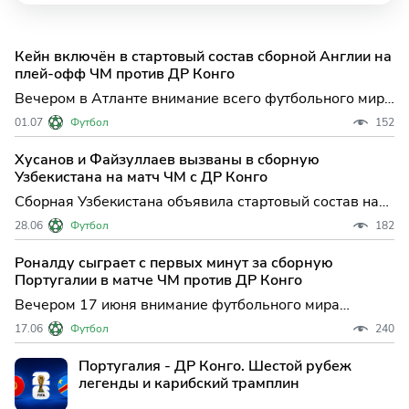
Кейн включён в стартовый состав сборной Англии на
плей-офф ЧМ против ДР Конго
Вечером в Атланте внимание всего футбольного мира
приковано к стартовому матчу 1/16 финала
01.07
Футбол
152
чемпионата мира, где сборная Англии во главе с
Гарри Кейном сразится с командой ДР Конго. Этот
Хусанов и Файзуллаев вызваны в сборную
матч не только открывает новую стадию турнира для
Узбекистана на матч ЧМ с ДР Конго
обеих команд,
Сборная Узбекистана объявила стартовый состав на
решающий матч ЧМ против ДР Конго: Хусанов и
28.06
Футбол
182
Файзуллаев с первых минут В ночь на воскресенье в
Атланте национальная команда Узбекистана
Роналду сыграет с первых минут за сборную
проведет, пожалуй, самый важный матч группового
Португалии в матче ЧМ против ДР Конго
этапа чемпионат
Вечером 17 июня внимание футбольного мира
приковано к Хьюстону, где сборная Португалии во
17.06
Футбол
240
главе с Криштиану Роналду стартует на групповом
этапе чемпионата мира матчем против команды ДР
Португалия - ДР Конго. Шестой рубеж
Конго. Для Роналду этот поединок — очередная глава
легенды и карибский трамплин
в его легендар