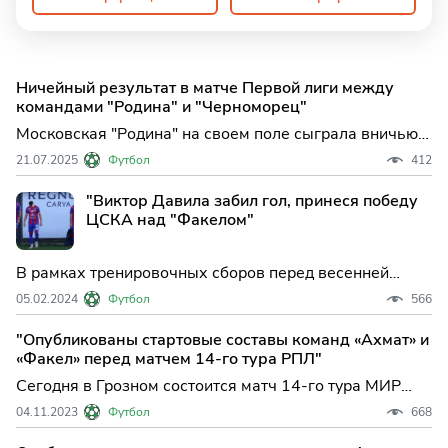
Ничейный результат в матче Первой лиги между
командами "Родина" и "Черноморец"
Московская "Родина" на своем поле сыграла вничью с
новороссийским "Черноморцем" в матче первого тура
21.07.2025
Футбол
412
футбольного Первой лиги. Встреча, прошедшая в
Москве, завершилась со...
"Виктор Давила забил гол, принеся победу
ЦСКА над "Факелом"
В рамках тренировочных сборов перед весенней
частью сезона две команды Российской Премьер-
05.02.2024
Футбол
566
Лиги сыграли товарищеский матч. "ЦСКА" встретился
с "Факелом" и одержал минимальную победу со
"Опубликованы стартовые составы команд «Ахмат» и
счетом 1:0.
«Факел» перед матчем 14-го тура РПЛ"
Сегодня в Грозном состоится матч 14-го тура МИР
Российской премьер-лиги (РПЛ) между командами
04.11.2023
Футбол
668
«Ахмат» и «Факел». Обе команды уже определились
со стартовыми составами на эту важную встречу.