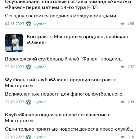
Опубликованы стартовые составы команд «Ахмат» и
Встреча пройдет в субботу и начнется в 16:30 по
«Факел» перед матчем 14‑го тура РПЛ
московскому
Сегодня состоится поединок между командами
«Ахмат» и «Факел» в рамках 14-го тура Российской
04.11.2023
Футбол
486
премьер-лиги. Матч будет проходить на поле
грозненского стадиона и начнется в 16:30 по
Контракт с Мастерным продлен, сообщает
московскому времени. Тренеры обеих команд уже
«Факел»
назвали свои стартовые со
Воронежский футбольный клуб "Факел" продлил
контракт с защитником Владиславом Мастерным,
22.10.2023
Футбол
297
который выступает за команду с 2019 года. По
данным пресс-службы клуба, за это время Мастерной
Футбольный клуб «Факел» продлил контракт с
провел уже 130 матчей в футболке "Факела". Новое
Мастерным
соглашение сторо
Великолепные новости для фанатов футбольного
клуба «Факел»! Защитник команды, Владислав
22.10.2023
Футбол
299
Мастерной, официально подписал новый контракт с
клубом. Об этом сообщила пресс-служба воронежской
Клуб «Факел» подписал новое соглашение с
команды. Владислав Мастерной является игроком
Мастерным
«Факела» с 2019 г
Одни только приятные новости донесла пресс-служба
воронежского футбольного клуба «Факел». Защитник
22.10.2023
Футбол
318