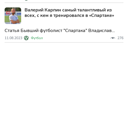
команды Владислав Мастерной подписал новый
контракт, продолжая свое сотрудничество с клубом.
Валерий Карпин самый талантливый из
Соглашение о продлении контракта с Владиславом
всех, с кем я тренировался в «Спартаке»
Мастерным
Статья Бывший футболист "Спартака" Владислав
Мастерной поделился своим мнением о бывшем
11.08.2023
Футбол
276
тренере красно-белых Валерии Карпине, назвав его
самым талантливым из всех тренеров, с которыми он
работал в клубе. "Кто же самый та