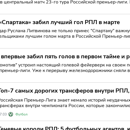
ьный матч 23-го тура Российской премьер-лиги. Вечер московского дерби обещает быть жарким:
око
«Спартака» забил лучший гол РПЛ в марте
ар Руслана Литвинова не только принес "Спартаку" важную
ельщиками лучшим голом марта в Российской Премьер-лиг
впервые забил пять голов в первом тайме и 
омотив" устроил настоящий голевой фейерверк на своем по
 премьер-лиги. Уже к перерыву железнодорожники сняли в
стиж
Топ-7 самых дорогих трансферов внутри РПЛ
Российская Премьер-Лига знает немало историй неудачных
трансферах внутри чемпионата России, которые закончили
7.03
Футбол
Теневые короли РПЛ: 5 футбольных агентов,