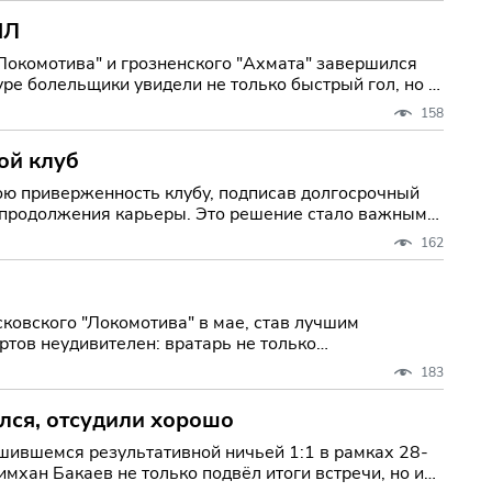
ПЛ
"Локомотива" и грозненского "Ахмата" завершился
ре болельщики увидели не только быстрый гол, но и
158
ой клуб
ою приверженность клубу, подписав долгосрочный
ты продолжения карьеры. Это решение стало важным
162
ковского "Локомотива" в мае, став лучшим
тов неудивителен: вратарь не только
183
ился, отсудили хорошо
шившемся результативной ничьей 1:1 в рамках 28-
мхан Бакаев не только подвёл итоги встречи, но и