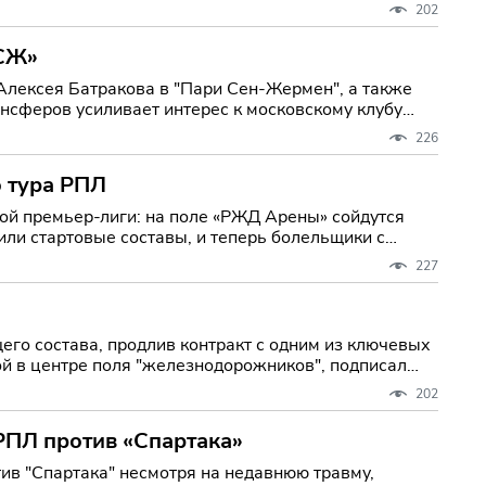
202
ПСЖ»
Алексея Батракова в "Пари Сен-Жермен", а также
нсферов усиливает интерес к московскому клубу
226
о тура РПЛ
ой премьер-лиги: на поле «РЖД Арены» сойдутся
ли стартовые составы, и теперь болельщики с
227
го состава, продлив контракт с одним из ключевых
й в центре поля "железнодорожников", подписал
202
 РПЛ против «Спартака»
тив "Спартака" несмотря на недавнюю травму,