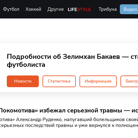
Футбол
Хоккей
Другие
Life Style
Трибуна
Видео
Подробности об Зелимхан Бакаев — ст
футболиста
Новости
Статистика
Информация
Биог
«Локомотива» избежал серьезной травмы — и
тива» Александр Руденко, напугавший болельщиков свое
серьезных последствий травмы и уже вернулся к полноцен
 пок