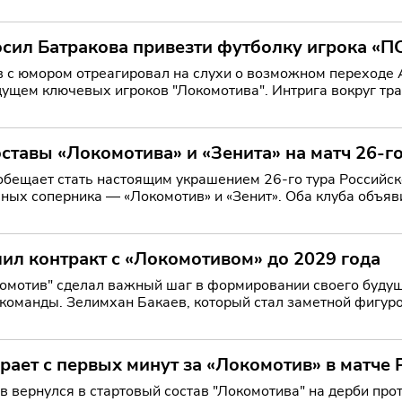
е
осил Батракова привезти футболку игрока «
 с юмором отреагировал на слухи о возможном переходе 
дущем ключевых игроков "Локомотива". Интрига вокруг тра
 ок
ставы «Локомотива» и «Зенита» на матч 26-г
обещает стать настоящим украшением 26-го тура Российск
ных соперника — «Локомотив» и «Зенит». Оба клуба объяви
т нача
ил контракт с «Локомотивом» до 2029 года
омотив" сделал важный шаг в формировании своего будуще
команды. Зелимхан Бакаев, который стал заметной фигуро
ие
рает с первых минут за «Локомотив» в матче
в вернулся в стартовый состав "Локомотива" на дерби про