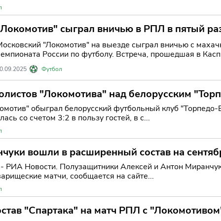
л
"Локомотив" сыграл вничью в РПЛ в пятый ра
Московский "Локомотив" на выезде сыграл вничью с махачк
чемпионата России по футболу. Встреча, прошедшая в Касп
0.09.2025
Футбол
олистов "Локомотива" над белорусским "Торп
омотив" обыграл белорусский футбольный клуб "Торпедо-
сь со счетом 3:2 в пользу гостей, в с...
л
чуки вошли в расширенный состав на сентяб
- РИА Новости. Полузащитники Алексей и Антон Миранчук
арищеские матчи, сообщается на сайте...
л
став "Спартака" на матч РПЛ с "Локомотивом"