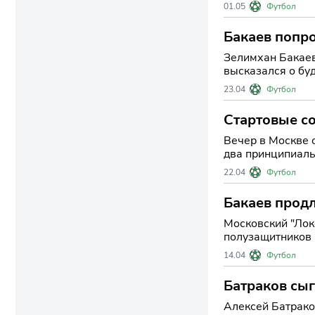
выразил признат
01.05
Футбол
Бакаев попр
Зелимхан Бакаев
высказался о бу
накануне летнего
23.04
Футбол
Стартовые со
Вечер в Москве 
два принципиаль
нетерпением жду
22.04
Футбол
Бакаев продл
Московский "Лок
полузащитников 
новое соглашен
14.04
Футбол
Батраков сыг
Алексей Батрако