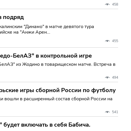
458
з подряд
алинским "Динамо" в матче девятого тура
ийске на "Анжи Арен...
455
едо-БелАЗ" в контрольной игре
БелАЗ" из Жодино в товарищеском матче. Встреча в
494
рьские игры сборной России по футболу
и вошли в расширенный состав сборной России на
541
 будет включать в себя Бабича.