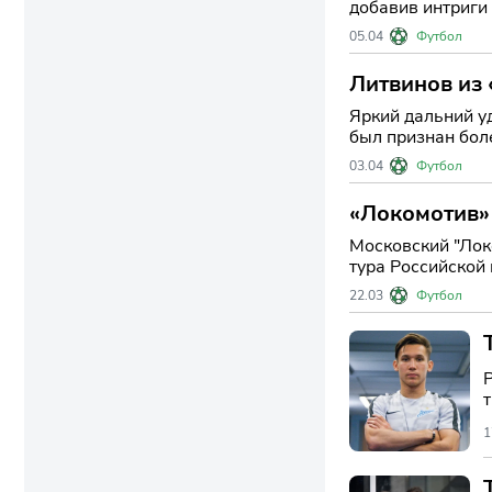
добавив интриги в централ
полузащитник "Л
05.04
Футбол
Литвинов из 
Яркий дальний уд
был признан бол
растущего авт
03.04
Футбол
«Локомотив» 
России
Московский "Лок
тура Российской
историческое до
22.03
Футбол
1