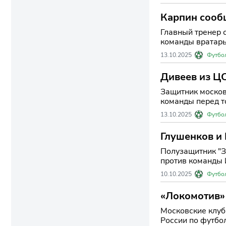
Карпин сообщ
Главный тренер 
команды вратарь 
13.10.2025
Футбо
Дивеев из ЦС
Защитник москов
команды перед то
13.10.2025
Футбо
Глушенков и 
Полузащитник "З
против команды И
10.10.2025
Футбо
«Локомотив» 
Московские клуб
России по футбол