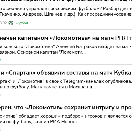
развития игроков
Кто реально управляет российским футболом? Разбор деят
(Ткаченко, Андреев, Шпинев и др.). Как посредники «осва
зарплаты и блокируют отъезд талантов в Европу.
3.02
Футбол
начен капитаном «Локомотива» на матч РПЛ 
сковского "Локомотива" Алексей Батраков выйдет на матч
вязкой. Основной капитан "Локомоти...
л
и «Спартак» объявили составы на матч Кубка
ртак" и "Локомотив" в своих Telegram-каналах опубликова
 по футболу. Матч начнется в Москве на...
л
рен, что «Локомотив» сохранит интригу и пр
омотив" обладает хорошим подбором игроков и является о
и по футболу, заявил РИА Новост...
л