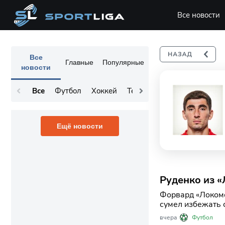
Все новости
Все
Главные
Популярные
новости
Все
Футбол
Хоккей
Теннис
Остальное
Ещё новости
Руденко из 
Форвард «Локомо
сумел избежать 
облегчением для
вчера
Футбол