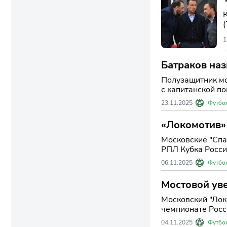
1
Батраков наз
Полузащитник мо
с капитанской по
23.11.2025
Футбо
«Локомотив» 
Московские "Спа
РПЛ Кубка России
06.11.2025
Футбо
Мостовой уве
сезона
Московский "Лок
чемпионате Росси
04.11.2025
Футбо