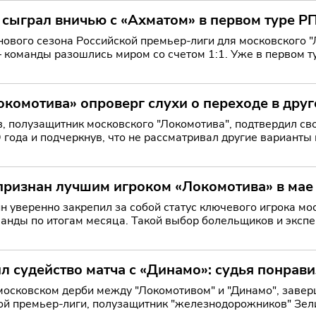
 сыграл вничью с «Ахматом» в первом туре Р
нового сезона Российской премьер-лиги для московского 
 команды разошлись миром со счетом 1:1. Уже в первом ту
окомотива» опроверг слухи о переходе в друг
, полузащитник московского "Локомотива", подтвердил св
9 года и подчеркнув, что не рассматривал другие вариан
л
ризнан лучшим игроком «Локомотива» в мае
 уверенно закрепил за собой статус ключевого игрока мос
анды по итогам месяца. Такой выбор болельщиков и экспер
стабильную игру, н
л судейство матча с «Динамо»: судья понрав
осковском дерби между "Локомотивом" и "Динамо", завер
кой премьер-лиги, полузащитник "железнодорожников" Зели