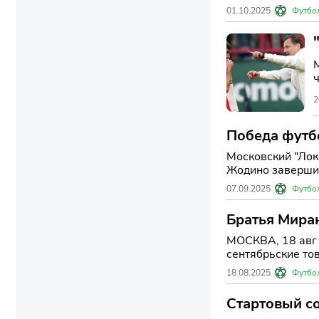
01.10.2025
Футбо
2
Победа футб
Московский "Лок
Жодино завершила
07.09.2025
Футбо
Братья Миран
МОСКВА, 18 авг 
сентябрьские тов
18.08.2025
Футбо
Стартовый со