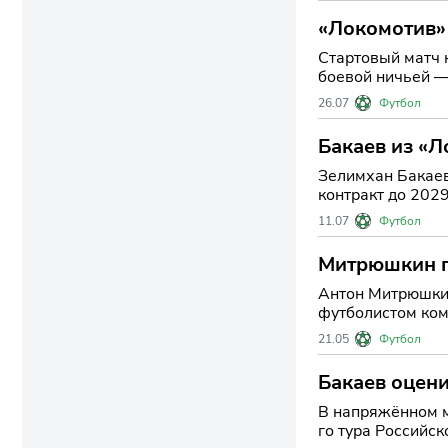
«Локомотив»
Стартовый матч 
боевой ничьей —
дебюты сразу
26.07
Футбол
Бакаев из «Л
Зелимхан Бакаев
контракт до 202
сигналом для бо
11.07
Футбол
Митрюшкин п
Антон Митрюшкин
футболистом ком
демонстрировал 
21.05
Футбол
Бакаев оцени
В напряжённом м
го тура Российс