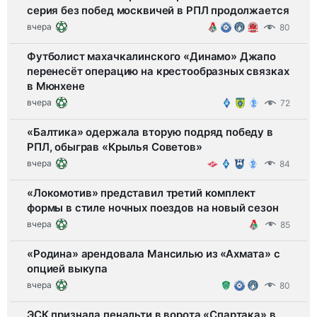
серия без побед москвичей в РПЛ продолжается
вчера
80
Футболист махачкалинского «Динамо» Джапо
перенесёт операцию на крестообразных связках
в Мюнхене
вчера
72
«Балтика» одержала вторую подряд победу в
РПЛ, обыграв «Крылья Советов»
вчера
84
«Локомотив» представил третий комплект
формы в стиле ночных поездов на новый сезон
вчера
85
«Родина» арендовала Мансилью из «Ахмата» с
опцией выкупа
вчера
80
ЭСК признала пенальти в ворота «Спартака» в