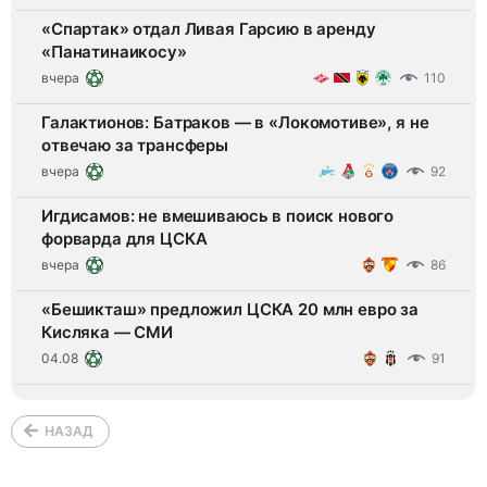
«Спартак» отдал Ливая Гарсию в аренду
«Панатинаикосу»
вчера
110
Галактионов: Батраков — в «Локомотиве», я не
отвечаю за трансферы
вчера
92
Игдисамов: не вмешиваюсь в поиск нового
форварда для ЦСКА
вчера
86
«Бешикташ» предложил ЦСКА 20 млн евро за
Кисляка — СМИ
04.08
91
НАЗАД