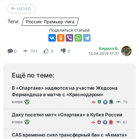
НАЗАД
Теги:
Россия: Премьер-лига
Поделиться статьей
Кирилл Б.
0
0
0
743
14.08.2019 17:37
Ещё по теме:
В «Спартаке» надеются на участие Жедсона
Фернандеша в матче с «Краснодаром»
вчера
79
Даку посетил матч «Спартака» в Кубке России
вчера
83
CAS временно снял трансферный бан с «Ахмата»