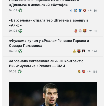
«Динамо» в испанский «Хетафе»
04.08
80
«Барселона» отдала тер Штегена в аренду в
«Аякс»
04.08
86
«Фулхэм» купил у «Реала» Гонсало Гарсию и
Сесара Паласиоса
04.08
174
«Арсенал» согласовал личный контракт с
Винисиусом из «Реала» — СМИ
01.08
161