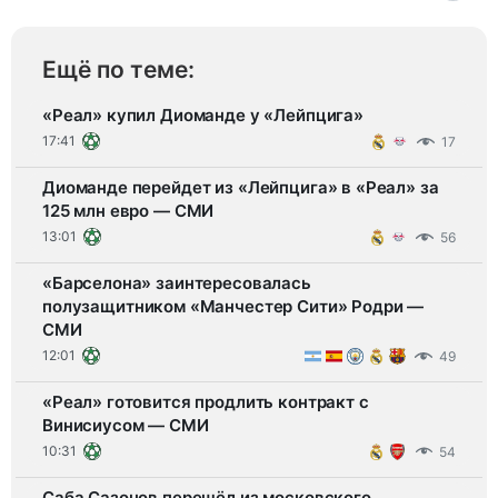
Ещё по теме:
«Реал» купил Диоманде у «Лейпцига»
17:41
17
Диоманде перейдет из «Лейпцига» в «Реал» за
125 млн евро — СМИ
13:01
56
«Барселона» заинтересовалась
полузащитником «Манчестер Сити» Родри —
СМИ
12:01
49
«Реал» готовится продлить контракт с
Винисиусом — СМИ
10:31
54
Саба Сазонов перешёл из московского