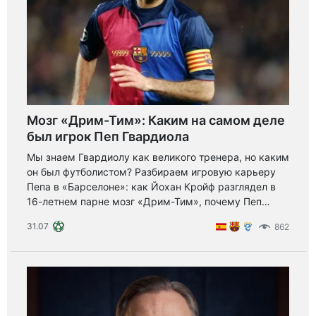
Мозг «Дрим-Тим»: Каким на самом деле
был игрок Пеп Гвардиола
Мы знаем Гвардиолу как великого тренера, но каким
он был футболистом? Разбираем игровую карьеру
Пепа в «Барселоне»: как Йохан Кройф разглядел в
16-летнем парне мозг «Дрим-Тим», почему Пеп
ненавидел физический футбол и как заложил основу
31.07
862
для Бускетса.