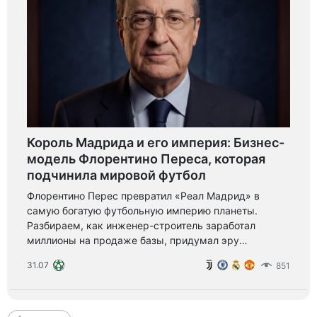
Король Мадрида и его империя: Бизнес-
модель Флорентино Переса, которая
подчинила мировой футбол
Флорентино Перес превратил «Реал Мадрид» в
самую богатую футбольную империю планеты.
Разбираем, как инженер-строитель заработал
миллионы на продаже базы, придумал эру
«Галактикос», допустил ошибку с Макелеле и сделал
31.07
851
свою власть в клубе вечной.