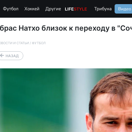
Футбол
Хоккей
Другие
Life Style
Трибуна
Видео
брас Натхо близок к переходу в "Со
ОВОСТИ И СТАТЬИ
/
ФУТБОЛ
НАЗАД