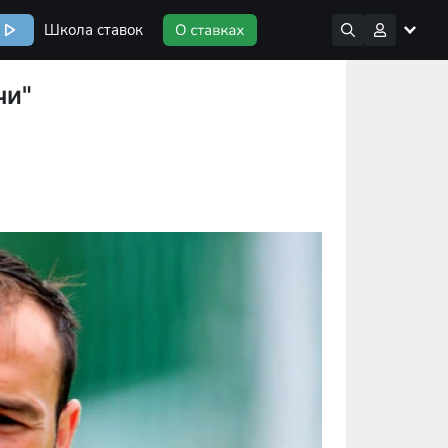
Школа ставок
чи"