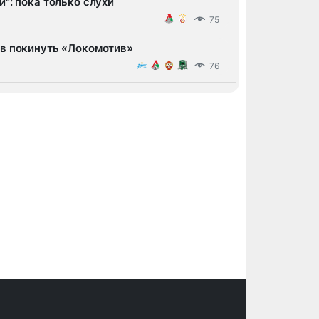
": пока только слухи
75
ов покинуть «Локомотив»
76