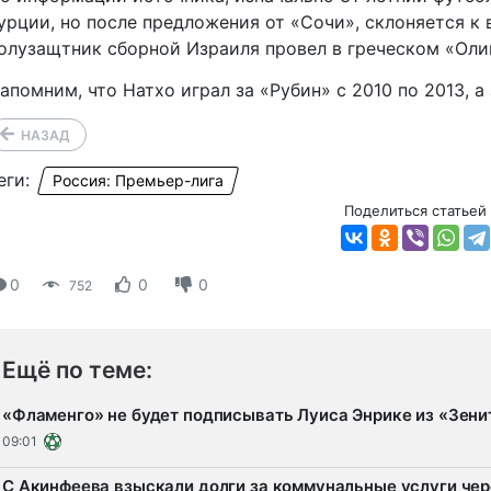
урции, но после предложения от «Сочи», склоняется к
олузащтник сборной Израиля провел в греческом «Оли
апомним, что Натхо играл за «Рубин» с 2010 по 2013, а 
НАЗАД
еги:
Россия: Премьер-лига
Поделиться статьей
0
0
0
752
Ещё по теме:
«Фламенго» не будет подписывать Луиса Энрике из «Зен
09:01
С Акинфеева взыскали долги за коммунальные услуги чер