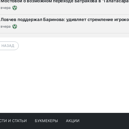
Мостовой о возможном переходе Батракова в "Галатасарай
вчера
Ловчев поддержал Баринова: удивляет стремление игрок
вчера
НАЗАД
СТИ И СТАТЬИ
БУКМЕКЕРЫ
АКЦИИ