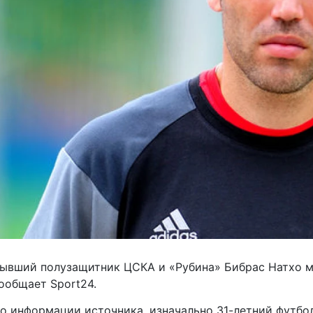
ывший полузащитник ЦСКА и «Рубина» Бибрас Натхо м
ообщает Sport24.
о информации источника, изначально
31-летний
футбол