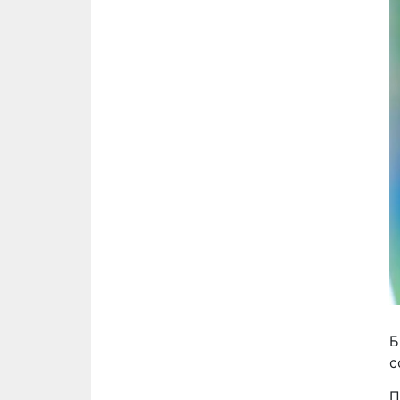
Б
с
П