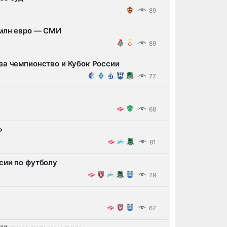
89
 млн евро — СМИ
89
за чемпионство и Кубок России
77
68
»
81
сии по футболу
79
67