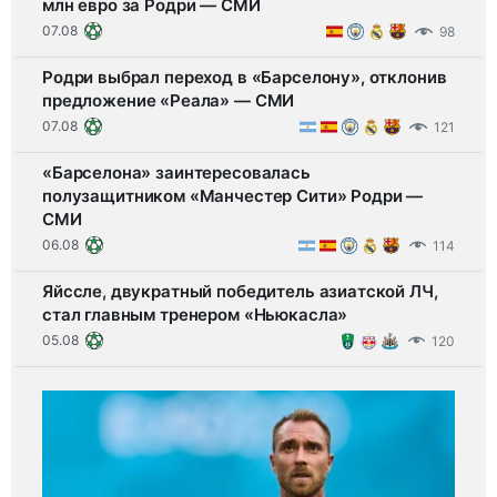
млн евро за Родри — СМИ
07.08
98
Родри выбрал переход в «Барселону», отклонив
предложение «Реала» — СМИ
07.08
121
«Барселона» заинтересовалась
полузащитником «Манчестер Сити» Родри —
СМИ
06.08
114
Яйссле, двукратный победитель азиатской ЛЧ,
стал главным тренером «Ньюкасла»
05.08
120