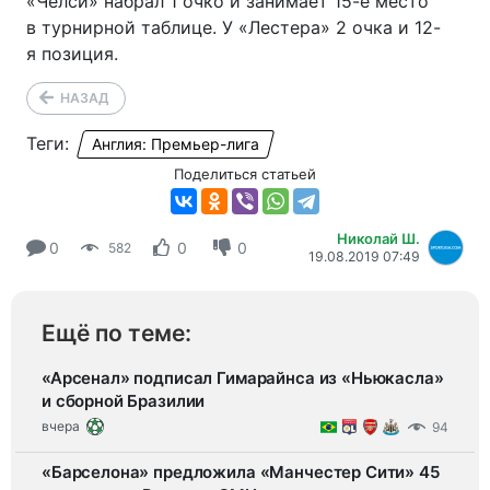
«Челси» набрал 1 очко и занимает 15-е место
в турнирной таблице. У «Лестера» 2 очка и 12-
я позиция.
НАЗАД
Теги:
Англия: Премьер-лига
Поделиться статьей
Николай Ш.
0
0
0
582
19.08.2019 07:49
Ещё по теме:
«Арсенал» подписал Гимарайнса из «Ньюкасла»
и сборной Бразилии
вчера
94
«Барселона» предложила «Манчестер Сити» 45