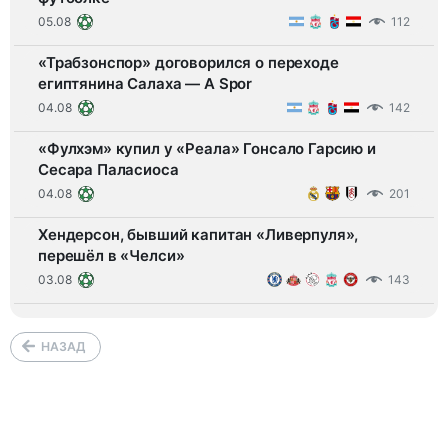
05.08
112
«Трабзонспор» договорился о переходе
египтянина Салаха — A Spor
04.08
142
«Фулхэм» купил у «Реала» Гонсало Гарсию и
Сесара Паласиоса
04.08
201
Хендерсон, бывший капитан «Ливерпуля»,
перешёл в «Челси»
03.08
143
НАЗАД