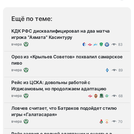
Ещё по теме:
КДК РФС дисквалифицировал на два матча
игрока "Ахмата" Касинтуру
вчера
83
Ороз из «Крыльев Советов» похвалил самарское
пиво
вчера
89
Рейс из ЦСКА: довольны работой с
Игдисамовым, но продолжаем адаптацию
вчера
68
Ловчев считает, что Батраков подойдет стилю
игры «Галатасарая»
вчера
70
Рейс заявил о полной адаптации и счастье в