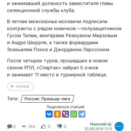
и занимавший должность заместителя главы
селекционной службы клуба.
В летнее межсезонье москвичи подписали
контракты с рядом новичков —полузащитником
Гусом Тилем, вингерами Резиуаном Мирзовым
и Андре Шюррле, а также форвардами
Эсекьелем Понсе и Джорданом Ларссоном.
После четырех туров, прошедших в новом
сезоне РПЛ, «Спартак» набрал 5 очков
и занимает 11 место в турнирной таблице.
НАЗАД
Теги:
Россия: Премьер-лига
Поделиться статьей
Николай Ш.
0
0
0
654
10.08.2019 11:11