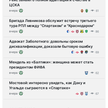
ЦСКА
вчера
61
Бригада Левникова обслужит встречу третьего
тура РПЛ между "Спартаком" и "Краснодаром"
вчера
86
Адвокат Заболотного: довольны сроком
дисквалификации, доказали бытовую ошибку
вчера
69
Мендель из «Балтики»: женщина может стать
президентом ФИФА
вчера
62
Мостовой: интересно увидеть, как Даку и
Угальде сыграются в «Спартаке»
вчера
67