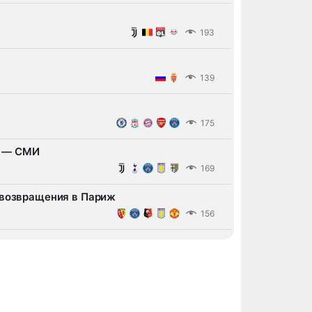
193
139
175
е — СМИ
169
 возвращения в Париж
156