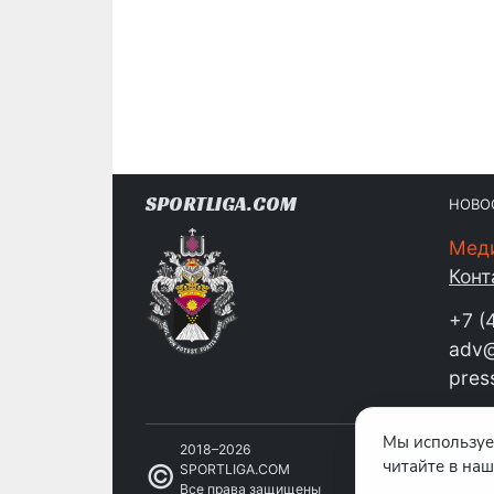
SPORTLIGA.COM
НОВО
Мед
Конт
+7 (
adv@
pres
Мы используе
2018–2026
читайте в на
©
SPORTLIGA.COM
Все права защищены