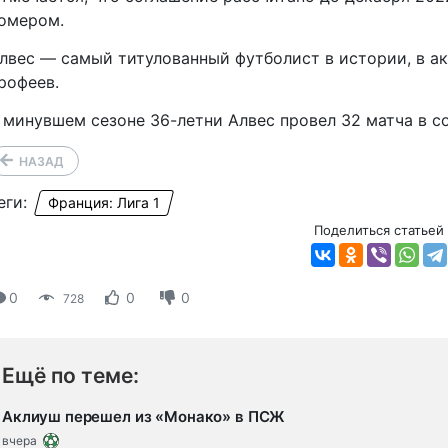
омером.
лвес — самый титулованный футболист в истории, в а
рофеев.
 минувшем сезоне
36-летни
Алвес провел 32 матча в с
НАЗАД
еги:
Франция: Лига 1
Поделиться статьей
0
0
0
728
Ещё по теме:
Аклиуш перешел из «Монако» в ПСЖ
вчера