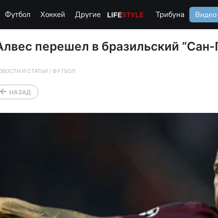
Футбол
Хоккей
Другие
Life Style
Трибуна
Видео
Алвес перешел в бразильский “Сан-
ОВОСТИ И СТАТЬИ
/
ФУТБОЛ
НАЗАД