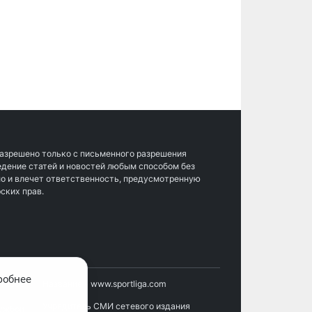
разрешено только с письменного разрешения
ведение статей и новостей любым способом без
о и влечет ответственность, предусмотренную
ских прав.
робнее
етевое
Название - www.sportliga.com
Учредитель СМИ сетевого издания
лужбой