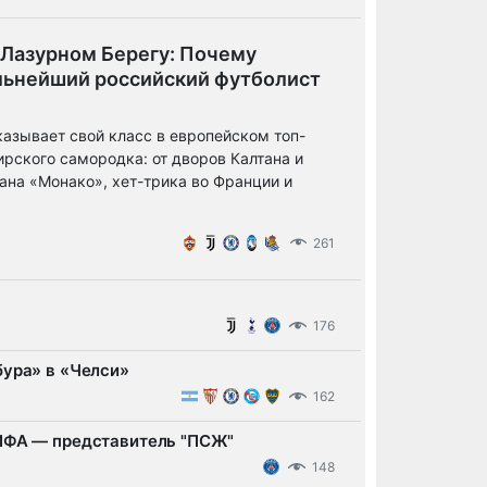
 Лазурном Берегу: Почему
льнейший российский футболист
казывает свой класс в европейском топ-
ирского самородка: от дворов Калтана и
ана «Монако», хет-трика во Франции и
261
176
бура» в «Челси»
162
ФИФА — представитель "ПСЖ"
148