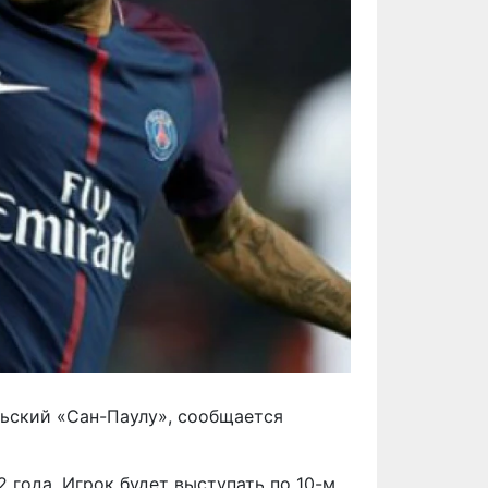
льский
«Сан-Паулу»
, сообщается
2 года. Игрок будет выступать по
10-м