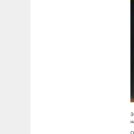
Э
н
О