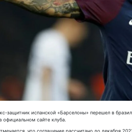
кс-защитник
испанской «Барселоны» перешел в брази
а официальном сайте клуба.
тмечается, что соглашение рассчитано до декабря 202