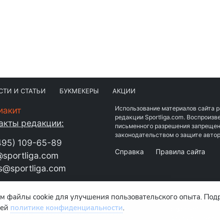
СТИ И СТАТЬИ
БУКМЕКЕРЫ
АКЦИИ
Использование материалов сайта 
иакит
редакции Sportliga.com. Воспроиз
акты редакции:
письменного разрешения запрещен
законодательством о защите автор
495) 109-65-89
Справка
Правила сайта
sportliga.com
s@sportliga.com
м файлы cookie для улучшения пользовательского опыта. Под
Средство массовой информации с
шей
политике конфиденциальности
.
издание "www.sportliga.com"
зарегистрировано Федеральной с