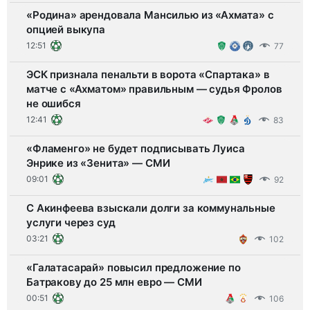
«Родина» арендовала Мансилью из «Ахмата» с
опцией выкупа
12:51
77
ЭСК признала пенальти в ворота «Спартака» в
матче с «Ахматом» правильным — судья Фролов
не ошибся
12:41
83
«Фламенго» не будет подписывать Луиса
Энрике из «Зенита» — СМИ
09:01
92
С Акинфеева взыскали долги за коммунальные
услуги через суд
03:21
102
«Галатасарай» повысил предложение по
Батракову до 25 млн евро — СМИ
00:51
106