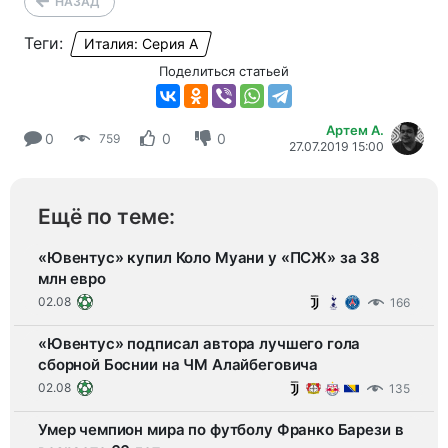
НАЗАД
Теги:
Италия: Серия А
Поделиться статьей
Артем А.
0
0
0
759
27.07.2019 15:00
Ещё по теме:
«Ювентус» купил Коло Муани у «ПСЖ» за 38
млн евро
02.08
166
«Ювентус» подписал автора лучшего гола
сборной Боснии на ЧМ Алайбеговича
02.08
135
Умер чемпион мира по футболу Франко Барези в