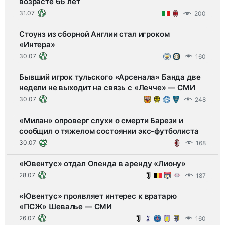
возрасте 66 лет
31.07
200
Стоунз из сборной Англии стал игроком
«Интера»
30.07
160
Бывший игрок тульского «Арсенала» Банда две
недели не выходит на связь с «Лечче» — СМИ
30.07
248
«Милан» опроверг слухи о смерти Барези и
сообщил о тяжелом состоянии экс-футболиста
30.07
168
«Ювентус» отдал Опенда в аренду «Лиону»
28.07
187
«Ювентус» проявляет интерес к вратарю
«ПСЖ» Шевалье — СМИ
26.07
160