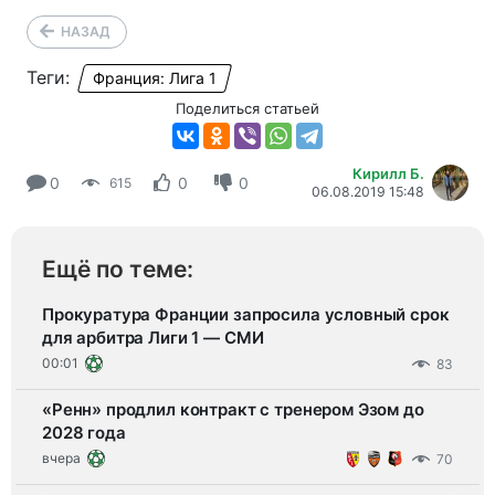
НАЗАД
Теги:
Франция: Лига 1
Поделиться статьей
Кирилл Б.
0
0
0
615
06.08.2019 15:48
Ещё по теме:
Прокуратура Франции запросила условный срок
для арбитра Лиги 1 — СМИ
00:01
83
«Ренн» продлил контракт с тренером Эзом до
2028 года
вчера
70