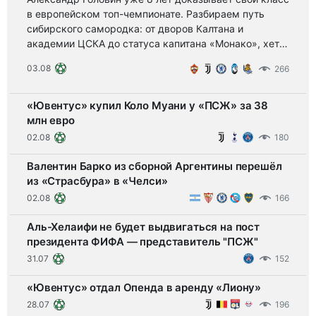
в европейском топ-чемпионате. Разбираем путь
сибирского самородка: от дворов Калтана и
академии ЦСКА до статуса капитана «Монако», хет-
трика во Франции и нового контракта до 2029 года.
03.08
266
«Ювентус» купил Коло Муани у «ПСЖ» за 38
млн евро
02.08
180
Валентин Барко из сборной Аргентины перешёл
из «Страсбура» в «Челси»
02.08
166
Аль-Хелаифи не будет выдвигаться на пост
президента ФИФА — представитель "ПСЖ"
31.07
152
«Ювентус» отдал Опенда в аренду «Лиону»
28.07
196