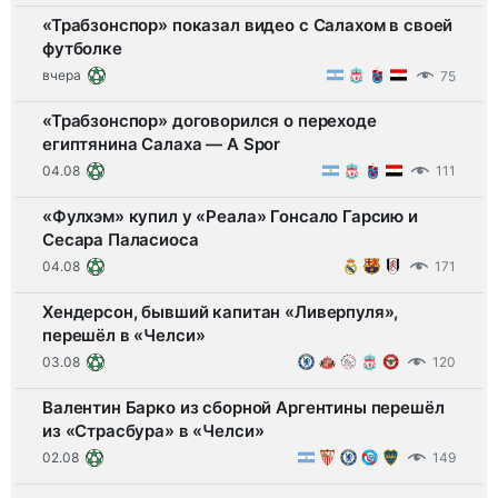
«Трабзонспор» показал видео с Салахом в своей
футболке
вчера
75
«Трабзонспор» договорился о переходе
египтянина Салаха — A Spor
04.08
111
«Фулхэм» купил у «Реала» Гонсало Гарсию и
Сесара Паласиоса
04.08
171
Хендерсон, бывший капитан «Ливерпуля»,
перешёл в «Челси»
03.08
120
Валентин Барко из сборной Аргентины перешёл
из «Страсбура» в «Челси»
02.08
149