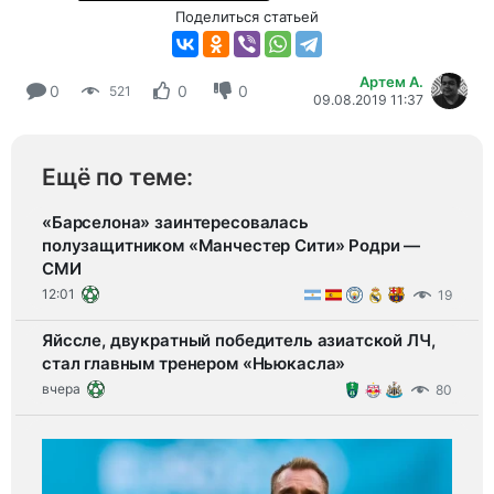
Поделиться статьей
Артем А.
0
0
0
521
09.08.2019 11:37
Ещё по теме:
«Барселона» заинтересовалась
полузащитником «Манчестер Сити» Родри —
СМИ
12:01
19
Яйссле, двукратный победитель азиатской ЛЧ,
стал главным тренером «Ньюкасла»
вчера
80