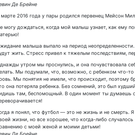
евин Де Брейне
 марте 2016 года у пары родился первенец Мейсон Мил
е могу дождаться, когда мой малыш узнает, как ему по
атерью!
жидание малыша выпало на период неопределенности. 
удут жить. Стресс привел к тяжелым последствиям, п
днажды утром мы проснулись, и она почувствовала себя
елать. Мы подумали, что, возможно, с ребенком что-то 
ровь. Мы понятия не имели, что происходит, поэтому б
то она потеряла ребенка. Без сомнений, это был худши
идишь там, беспомощный. В один момент ты думаешь о
ереворачивается!
огда я понял, что футбол — это не жизнь и не смерть. Я
воей жизни, но все хорошее, что когда-либо случалось 
равнению с моей женой и моими детьми!
евин Де Брейне