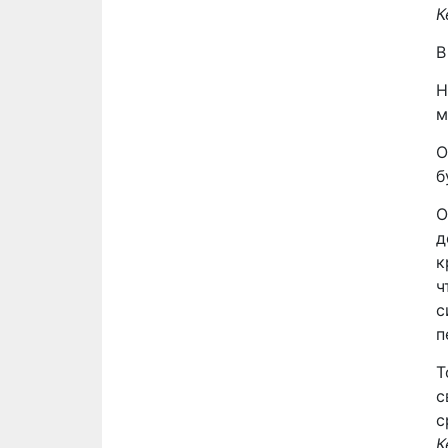
К
В
Н
м
О
б
О
д
к
ч
с
п
Т
с
с
К