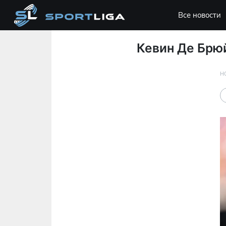
Все новости
Кевин Де Брюй
Н