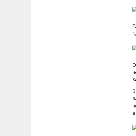
Т
с
О
н
К
В
л
н
а