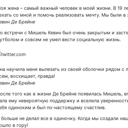
оя жена – самый важный человек в моей жизни. В 19 л
ехать со мной и помочь реализовать мечту. Мы были в
евин Де Брейне
о встречи с Мишель Кевин был очень закрытым и заст
утболом и совсем не умел вести социальную жизнь.
на научила меня вылезать из своей оболочки рядом с л
сем, восхищает, правда!
евин Де Брейне
осле того как в жизни Де Брейне появилась Мишель, е
ала ему невероятную поддержку и вселила уверенность
ебя одиноким и был по-настоящему счастлив.
 больше не делал все в одиночку. Когда мы создали на
ошло в гору!