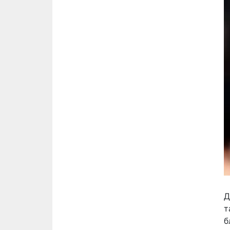
Д
т
б