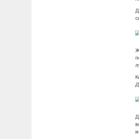
Д
с
Ж
п
л
К
Д
Д
в
и