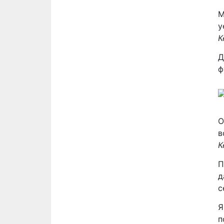
М
у
К
Д
ф
О
в
К
П
д
с
Я
п