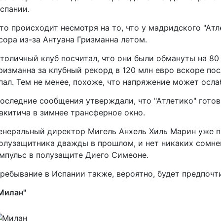
спании.
то происходит несмотря на то, что у мадридского "Атл
сора из-за Антуана Гризманна летом.
толичный клуб посчитал, что они были обмануты на 80 
ризманна за клубный рекорд в 120 млн евро вскоре посл
пал. Тем не менее, похоже, что напряжение может осла
оследние сообщения утверждали, что "Атлетико" готов
акитича в зимнее трансферное окно.
енеральный директор Мигель Анхель Хиль Марин уже п
олузащитника дважды в прошлом, и нет никаких сомнен
мпульс в полузащите Диего Симеоне.
ребывание в Испании также, вероятно, будет предпочт
Милан"