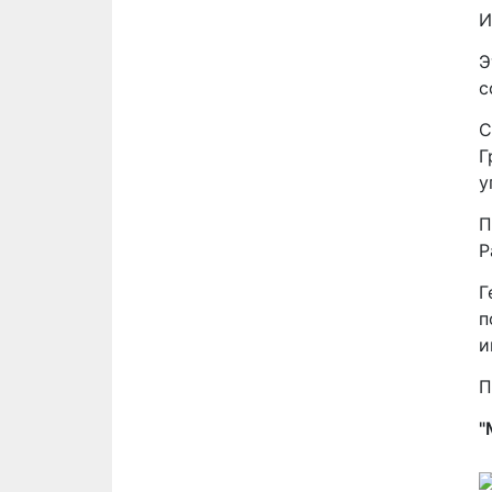
И
Э
с
С
Г
у
П
Р
Г
п
и
П
"