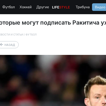
Футбол
Хоккей
Другие
Life Style
Трибуна
Видео
оторые могут подписать Ракитича 
ОВОСТИ И СТАТЬИ
/
ФУТБОЛ
НАЗАД