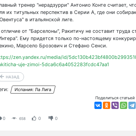
лавный тренер "нерадзурри" Антонио Конте считает, ч
ля их титульных перспектив в Серии А, где они собир
Ювентуса" в итальянской лиге.
 отличие от "Барселоны", Ракитичу не составит труда 
Интера". Ему придется только по-настоящему конкурир
екино, Марсело Брозович и Стефано Сенси.
ttps://zen.yandex.ru/media/id/5dc130b423bf4800b299351
akiticha-uje-zimoi-5dca6c6a4052283fcdc47aa1
НАЗАД
еги:
Испания: Ла Лига
Поделиться статьей
0
0
0
658