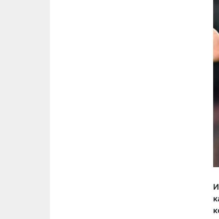
И
к
к