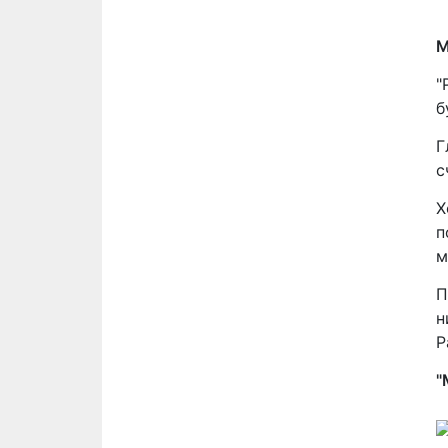
М
"
б
Г
с
Х
п
м
П
н
Р
"