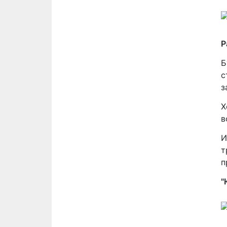
Р
Б
с
з
Х
в
И
т
п
"