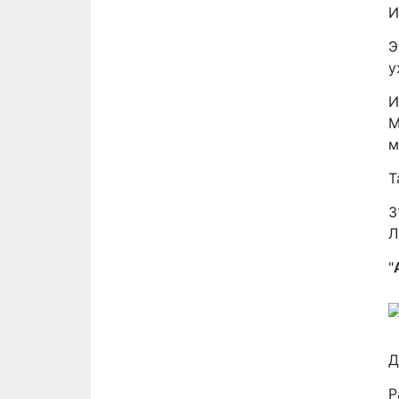
И
Э
у
И
М
м
Т
3
Л
"
Д
Р