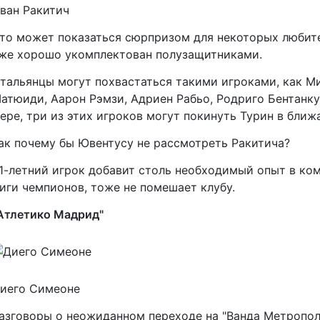
ван Ракитич
то может показаться сюрпризом для некоторых любите
же хорошо укомплектован полузащитниками.
тальянцы могут похвастаться такими игроками, как М
атюиди, Аарон Рэмзи, Адриен Рабьо, Родриго Бентанку
ере, три из этих игроков могут покинуть Турин в ближ
ак почему бы Ювентусу не рассмотреть Ракитича?
1-летний игрок добавит столь необходимый опыт в кома
иги чемпионов, тоже не помешает клубу.
Атлетико Мадрид"
иего Симеоне
азговоры о неожиданном переходе на "Ванда Метропол