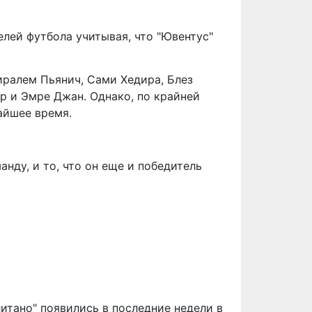
лей футбола учитывая, что "Ювентус"
иралем Пьянич, Сами Хедира, Блез
р и Эмре Джан. Однако, по крайней
айшее время.
нду, и то, что он еще и победитель
итано" появились в последние недели в