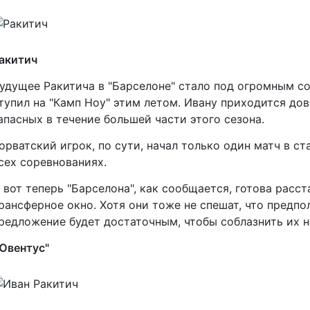
акитич
удущее Ракитича в "Барселоне" стало под огромным со
тупил на "Камп Ноу" этим летом. Ивану приходится до
апасных в течение большей части этого сезона.
орватский игрок, по сути, начал только один матч в ст
сех соревнованиях.
 вот теперь "Барселона", как сообщается, готова расс
рансферное окно. Хотя они тоже не спешат, что предпо
редложение будет достаточным, чтобы соблазнить их н
Ювентус"