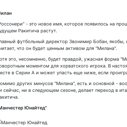
илан
Россонери" - это новое имя, которое появилось на про
удущем Ракитича растут.
лавный футбольный директор Звонимир Бобан, якобы, 
читает, что он будет ценным активом для "Милана".
отя это, несомненно, будет правдой, ужасная форма "М
оворотным моментом для хорватского игрока. В настоя
есте в Серии А и может упасть еще ниже, если проигр
омимо других минусов "Милана", есть и основной - во
и сейчас, ни в следующем сезоне, делает переход в и
акитича.
Манчестер Юнайтед"