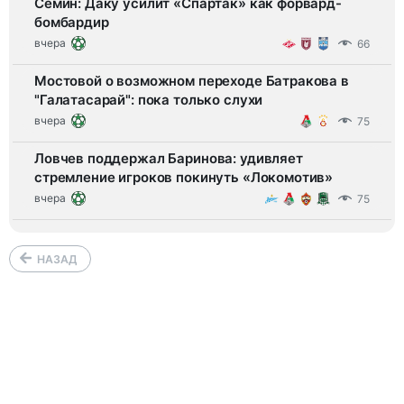
Семин: Даку усилит «Спартак» как форвард-
бомбардир
вчера
66
Мостовой о возможном переходе Батракова в
"Галатасарай": пока только слухи
вчера
75
Ловчев поддержал Баринова: удивляет
стремление игроков покинуть «Локомотив»
вчера
75
НАЗАД