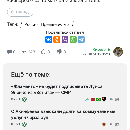
«Фенербахче» 10 матчей и забил 2 гола.
НАЗАД
Теги:
Россия: Премьер-лига
Поделиться статьей
Кирилл Б.
0
0
0
623
29.08.2019 12:56
Ещё по теме:
«Фламенго» не будет подписывать Луиса
Энрике из «Зенита» — СМИ
09:01
56
С Акинфеева взыскали долги за коммунальные
услуги через суд
03:21
89