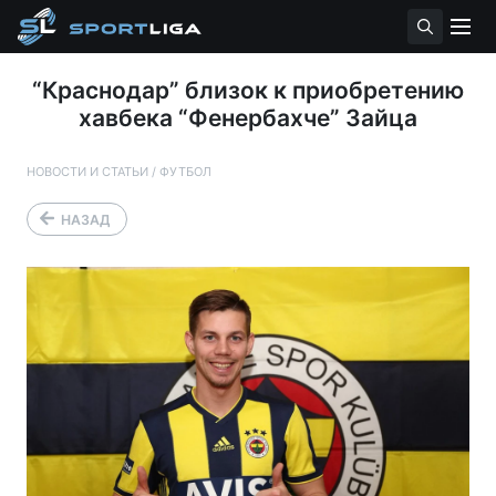
“Краснодар” близок к приобретению
хавбека “Фенербахче” Зайца
НОВОСТИ И СТАТЬИ
/
ФУТБОЛ
НАЗАД