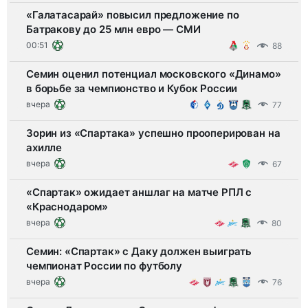
«Галатасарай» повысил предложение по
Батракову до 25 млн евро — СМИ
00:51
88
Семин оценил потенциал московского «Динамо»
в борьбе за чемпионство и Кубок России
вчера
77
Зорин из «Спартака» успешно прооперирован на
ахилле
вчера
67
«Спартак» ожидает аншлаг на матче РПЛ с
«Краснодаром»
вчера
80
Семин: «Спартак» с Даку должен выиграть
чемпионат России по футболу
вчера
76