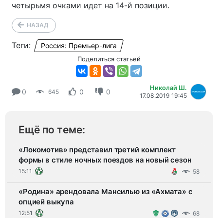
четырьмя очками идет на 14-й позиции.
НАЗАД
Теги:
Россия: Премьер-лига
Поделиться статьей
Николай Ш.
0
0
0
645
17.08.2019 19:45
Ещё по теме:
«Локомотив» представил третий комплект
формы в стиле ночных поездов на новый сезон
15:11
58
«Родина» арендовала Мансилью из «Ахмата» с
опцией выкупа
12:51
68