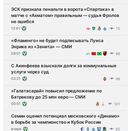
ЭСК признала пенальти в ворота «Спартака» в
матче с «Ахматом» правильным — судья Фролов
не ошибся
12:41
75
«Фламенго» не будет подписывать Луиса
Энрике из «Зенита» — СМИ
09:01
89
С Акинфеева взыскали долги за коммунальные
услуги через суд
03:21
96
«Галатасарай» повысил предложение по
Батракову до 25 млн евро — СМИ
00:51
101
Семин оценил потенциал московского «Динамо»
в борьбе за чемпионство и Кубок России
вчера
83