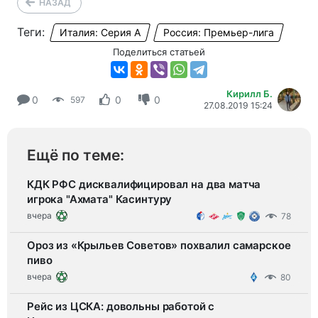
НАЗАД
Теги:
Италия: Серия А
Россия: Премьер-лига
Поделиться статьей
Кирилл Б.
0
0
0
597
27.08.2019 15:24
Ещё по теме:
КДК РФС дисквалифицировал на два матча
игрока "Ахмата" Касинтуру
вчера
78
Ороз из «Крыльев Советов» похвалил самарское
пиво
вчера
80
Рейс из ЦСКА: довольны работой с