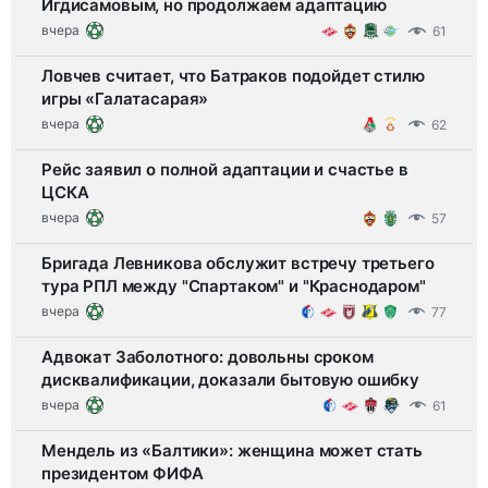
Игдисамовым, но продолжаем адаптацию
вчера
61
Ловчев считает, что Батраков подойдет стилю
игры «Галатасарая»
вчера
62
Рейс заявил о полной адаптации и счастье в
ЦСКА
вчера
57
Бригада Левникова обслужит встречу третьего
тура РПЛ между "Спартаком" и "Краснодаром"
вчера
77
Адвокат Заболотного: довольны сроком
дисквалификации, доказали бытовую ошибку
вчера
61
Мендель из «Балтики»: женщина может стать
президентом ФИФА