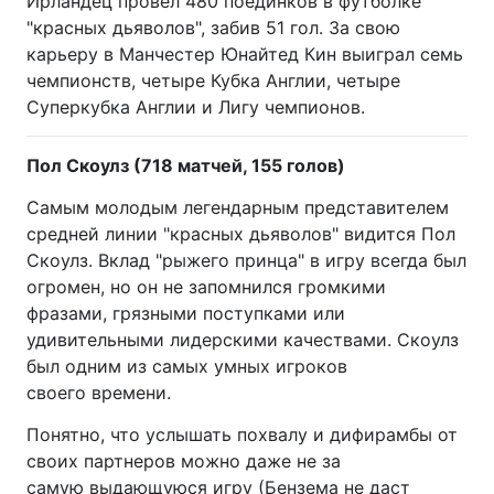
Ирландец провел 480 поединков в футболке
"красных дьяволов", забив 51 гол. За свою
карьеру в Манчестер Юнайтед Кин выиграл семь
чемпионств, четыре Кубка Англии, четыре
Суперкубка Англии и Лигу чемпионов.
Пол Скоулз (718 матчей, 155 голов)
Самым молодым легендарным представителем
средней линии "красных дьяволов" видится Пол
Скоулз. Вклад "рыжего принца" в игру всегда был
огромен, но он не запомнился громкими
фразами, грязными поступками или
удивительными лидерскими качествами. Скоулз
был одним из самых умных игроков
своего времени.
Понятно, что услышать похвалу и дифирамбы от
своих партнеров можно даже не за
самую выдающуюся игру (Бензема не даст