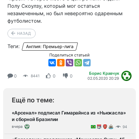
Полу Скоулзу, который мог остаться
незамеченным, но был невероятно одаренным
футболистом.
НАЗАД
Теги:
Англия: Премьер-лига
Поделиться статьей
Борис Кравчук
0
0
0
8441
02.05.2020 20:29
Ещё по теме:
«Арсенал» подписал Гимарайнса из «Ньюкасла»
и сборной Бразилии
вчера
94