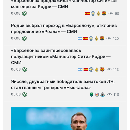
«Барселона» предложила «Манчестер Сити» 45
млн евро за Родри — СМИ
07.08
98
Родри выбрал переход в «Барселону», отклонив
предложение «Реала» — СМИ
07.08
120
«Барселона» заинтересовалась
полузащитником «Манчестер Сити» Родри —
СМИ
06.08
113
Яйссле, двукратный победитель азиатской ЛЧ,
стал главным тренером «Ньюкасла»
05.08
118