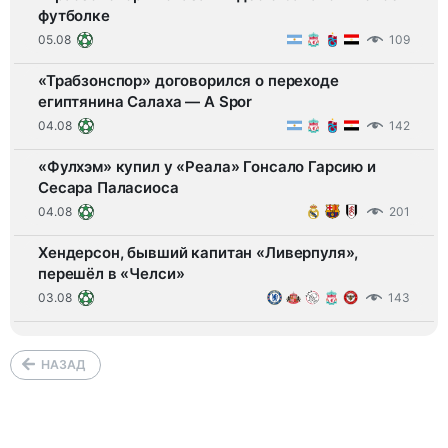
футболке
05.08
109
«Трабзонспор» договорился о переходе
египтянина Салаха — A Spor
04.08
142
«Фулхэм» купил у «Реала» Гонсало Гарсию и
Сесара Паласиоса
04.08
201
Хендерсон, бывший капитан «Ливерпуля»,
перешёл в «Челси»
03.08
143
НАЗАД