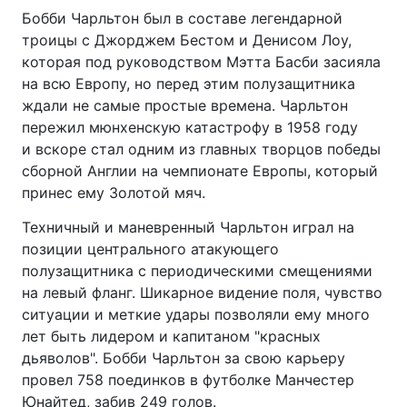
Бобби Чарльтон был в составе легендарной
троицы с Джорджем Бестом и Денисом Лоу,
которая под руководством Мэтта Басби засияла
на всю Европу, но перед этим полузащитника
ждали не самые простые времена. Чарльтон
пережил мюнхенскую катастрофу в 1958 году
и вскоре стал одним из главных творцов победы
сборной Англии на чемпионате Европы, который
принес ему Золотой мяч.
Техничный и маневренный Чарльтон играл на
позиции центрального атакующего
полузащитника с периодическими смещениями
на левый фланг. Шикарное видение поля, чувство
ситуации и меткие удары позволяли ему много
лет быть лидером и капитаном "красных
дьяволов". Бобби Чарльтон за свою карьеру
провел 758 поединков в футболке Манчестер
Юнайтед, забив 249 голов.