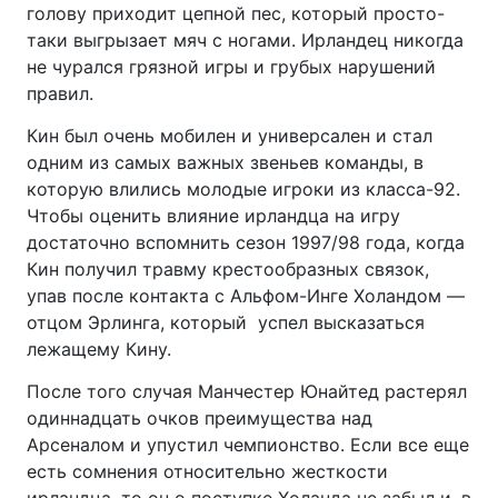
голову приходит цепной пес, который просто-
таки выгрызает мяч с ногами. Ирландец никогда
не чурался грязной игры и грубых нарушений
правил.
Кин был очень мобилен и универсален и стал
одним из самых важных звеньев команды, в
которую влились молодые игроки из класса-92.
Чтобы оценить влияние ирландца на игру
достаточно вспомнить сезон 1997/98 года, когда
Кин получил травму крестообразных связок,
упав после контакта с Альфом-Инге Холандом —
отцом Эрлинга, который успел высказаться
лежащему Кину.
После того случая Манчестер Юнайтед растерял
одиннадцать очков преимущества над
Арсеналом и упустил чемпионство. Если все еще
есть сомнения относительно жесткости
ирландца, то он о поступке Холанда не забыл и, в