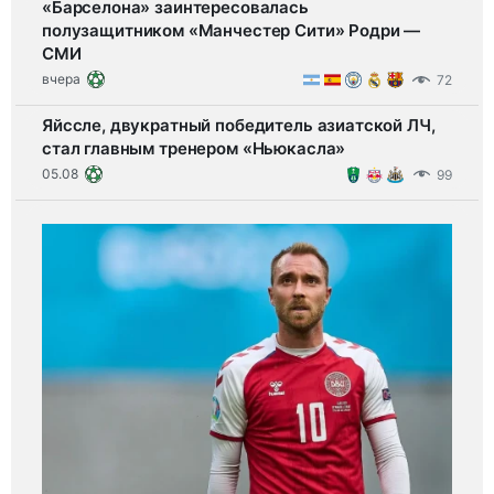
«Барселона» заинтересовалась
полузащитником «Манчестер Сити» Родри —
СМИ
вчера
72
Яйссле, двукратный победитель азиатской ЛЧ,
стал главным тренером «Ньюкасла»
05.08
99