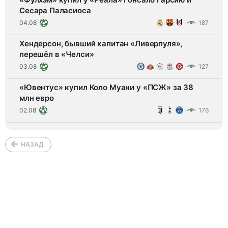
Сесара Паласиоса
04.08
187
Хендерсон, бывший капитан «Ливерпуля»,
перешёл в «Челси»
03.08
127
«Ювентус» купил Коло Муани у «ПСЖ» за 38
млн евро
02.08
176
НАЗАД