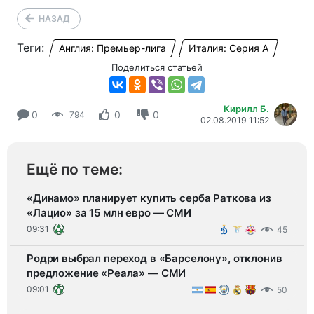
НАЗАД
Теги:
Англия: Премьер-лига
Италия: Серия А
Поделиться статьей
Кирилл Б.
0
0
0
794
02.08.2019 11:52
Ещё по теме:
«Динамо» планирует купить серба Раткова из
«Лацио» за 15 млн евро — СМИ
09:31
45
Родри выбрал переход в «Барселону», отклонив
предложение «Реала» — СМИ
09:01
50