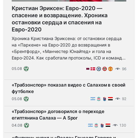
Кристиан Эриксен: Евро‑2020 —
спасение и возвращение. Хроника
остановки сердца и спасения на
Евро‑2020
Хроника Кристиана Эриксена: от остановки сердца
на «Паркене» на Евро‑2020 до возвращения в
«Брентфорд», «Манчестер Юнайтед» и гола на
Евро‑2024. Как сработали протоколы, ICD и команда
— урок безопасности и силы спорта.
05.08
96
«Трабзонспор» показал видео с Салахом в своей
футболке
05.08
92
«Трабзонспор» договорился о переходе
египтянина Салаха — A Spor
04.08
130
«Фулхэм» купил у «Реала» Гонсало Гарсию и