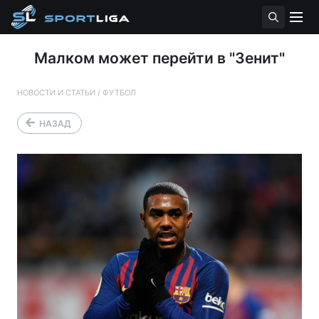
Малком может перейти в "Зенит"
НОВОСТИ И СТАТЬИ
/
ФУТБОЛ
НАЗАД