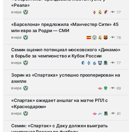
«Реала»
вчера
77
«Барселона» предложила «Манчестер Сити» 45
млн евро за Родри — СМИ
вчера
78
Семин оценил потенциал московского «Динамо»
в борьбе за чемпионство и Кубок России
вчера
77
Зорин из «Спартака» успешно прооперирован на
ахилле
вчера
69
«Спартак» ожидает аншлаг на матче РПЛ с
«Краснодаром»
вчера
81
Семин: «Спартак» с Даку должен выиграть
чемпионат России по футболу