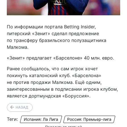
По информации портала Betting Insider,
питерский «Зенит» сделал предложение
по трансферу бразильского полузащитника
Малкома.
«Зенит» предлагает «Барселоне» 40 млн. евро.
Ранее сообщалось, что сам игрок хочет
покинуть каталонский клуб. «Барселона»
не против продажи Малкома. Ещё одним,
заинтересованным в подписании игрока клубом,
является дортмундская «Боруссия».
НАЗАД
Теги:
Испания: Ла Лига
Россия: Премьер-лига
Поделиться статьей