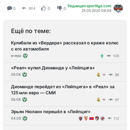
Редакция sportliga.com
0
0
0
904
25.05.2020 09:09
Ещё по теме:
Кулибали из «Вердера» рассказал о краже колес
с его автомобиля
вчера
106
«Реал» купил Диоманде у «Лейпцига»
06.08
86
Диоманде перейдет из «Лейпцига» в «Реал» за
125 млн евро — СМИ
06.08
97
Эрьян Нюланн перешёл в «Лейпциг»
04.08
112