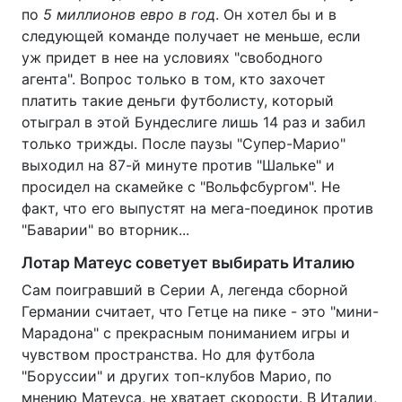
по
5 миллионов евро в год
. Он хотел бы и в
следующей команде получает не меньше, если
уж придет в нее на условиях "свободного
агента". Вопрос только в том, кто захочет
платить такие деньги футболисту, который
отыграл в этой Бундеслиге лишь 14 раз и забил
только трижды. После паузы "Супер-Марио"
выходил на 87-й минуте против "Шальке" и
просидел на скамейке с "Вольфсбургом". Не
факт, что его выпустят на мега-поединок против
"Баварии" во вторник...
Лотар Матеус советует выбирать Италию
Сам поигравший в Серии А, легенда сборной
Германии считает, что Гетце на пике - это "мини-
Марадона" с прекрасным пониманием игры и
чувством пространства. Но для футбола
"Боруссии" и других топ-клубов Марио, по
мнению Матеуса, не хватает скорости. В Италии,