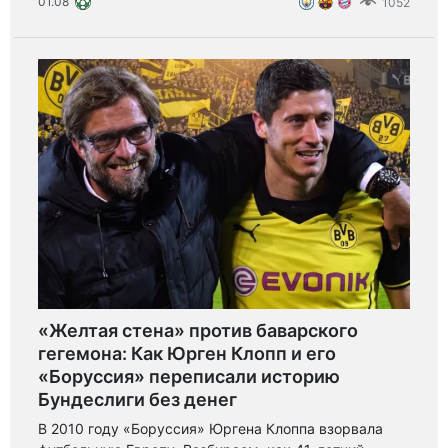
01.08
1052
назвали «провалом».
«Желтая стена» против баварского
гегемона: Как Юрген Клопп и его
«Боруссия» переписали историю
Бундеслиги без денег
В 2010 году «Боруссия» Юргена Клоппа взорвала