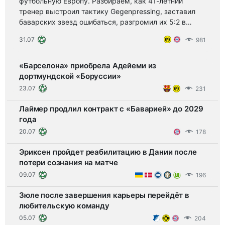
футбольную Европу. Разбираем, как 41-летний
тренер выстроил тактику Gegenpressing, заставил
баварских звезд ошибаться, разгромил их 5:2 в
финале Кубка и завоевал Бундеслигу с
31.07
981
коэффициентом 22.3 млн евро за состав.
«Барселона» приобрела Адейеми из
дортмундской «Боруссии»
23.07
231
Лаймер продлил контракт с «Баварией» до 2029
года
20.07
178
Эриксен пройдет реабилитацию в Дании после
потери сознания на матче
09.07
196
Зюле после завершения карьеры перейдёт в
любительскую команду
05.07
204