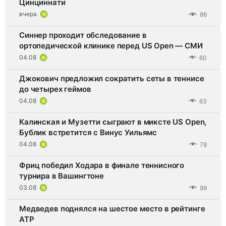
Цинциннати
вчера
86
Синнер проходит обследование в
ортопедической клинике перед US Open — СМИ
04.08
60
Джокович предложил сократить сеты в теннисе
до четырех геймов
04.08
63
Калинская и Музетти сыграют в миксте US Open,
Бублик встретится с Винус Уильямс
04.08
78
Фриц победил Ходара в финале теннисного
турнира в Вашингтоне
03.08
99
Медведев поднялся на шестое место в рейтинге
ATP