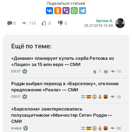
Поделиться статьей
Артем А.
0
0
0
733
29.07.2019 10:46
Ещё по теме:
«Динамо» планирует купить серба Раткова из
«Лацио» за 15 млн евро — СМИ
09:31
15
Родри выбрал переход в «Барселону», отклонив
предложение «Реала» — СМИ
09:01
28
«Барселона» заинтересовалась
полузащитником «Манчестер Сити» Родри —
СМИ
вчера
68