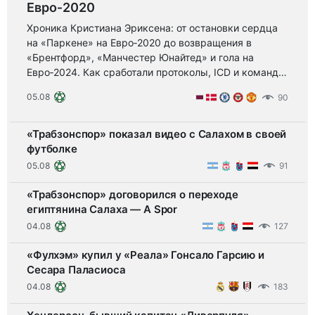
Евро‑2020
Хроника Кристиана Эриксена: от остановки сердца
на «Паркене» на Евро‑2020 до возвращения в
«Брентфорд», «Манчестер Юнайтед» и гола на
Евро‑2024. Как сработали протоколы, ICD и команда
— урок безопасности и силы спорта.
05.08
90
«Трабзонспор» показал видео с Салахом в своей
футболке
05.08
91
«Трабзонспор» договорился о переходе
египтянина Салаха — A Spor
04.08
127
«Фулхэм» купил у «Реала» Гонсало Гарсию и
Сесара Паласиоса
04.08
183