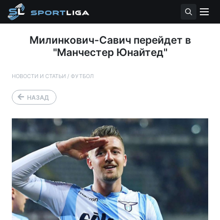
Милинкович-Савич перейдет в
"Манчестер Юнайтед"
НОВОСТИ И СТАТЬИ
/
ФУТБОЛ
НАЗАД