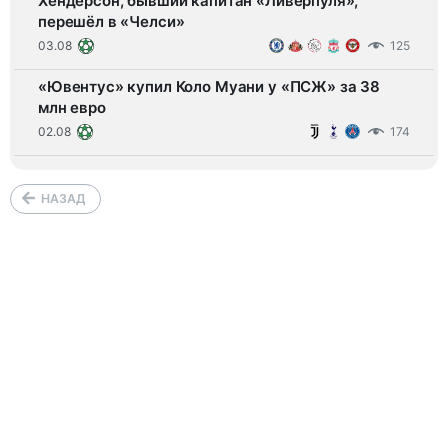
Хендерсон, бывший капитан «Ливерпуля»,
перешёл в «Челси»
03.08
125
«Ювентус» купил Коло Муани у «ПСЖ» за 38
млн евро
02.08
174
НАЗАД