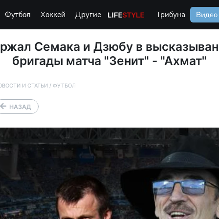
Футбол
Хоккей
Другие
Life Style
Трибуна
Видео
ржал Семака и Дзюбу в высказывани
бригады матча "Зенит" - "Ахмат"
ОВОСТИ И СТАТЬИ
/
ФУТБОЛ
НАЗАД