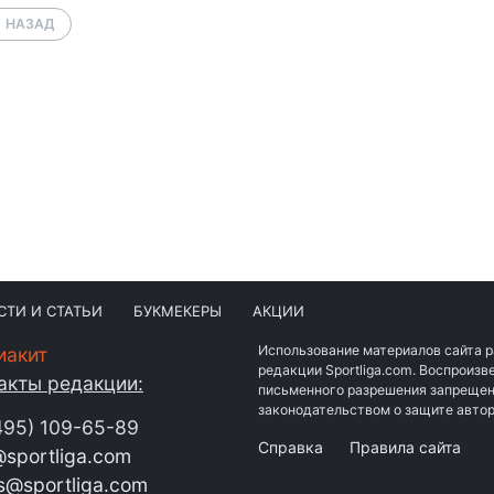
НАЗАД
СТИ И СТАТЬИ
БУКМЕКЕРЫ
АКЦИИ
Использование материалов сайта 
иакит
редакции Sportliga.com. Воспроиз
акты редакции:
письменного разрешения запрещен
законодательством о защите автор
495) 109-65-89
Справка
Правила сайта
sportliga.com
s@sportliga.com