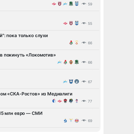
59
55
": пока только слухи
66
ов покинуть «Локомотив»
66
67
ком «СКА-Ростов» из Медиалиги
77
 15 млн евро — СМИ
69