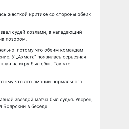
ась жесткой критике со стороны обеих
озвал судей козлами, а нападающий
на позором.
ечально, потому что обеим командам
ение. У „Ахмата“ появилась серьезная
лан на игру был сбит. Так что
потому что это эмоции нормального
лавной звездой матча был судья. Уверен,
л Боярский в беседе