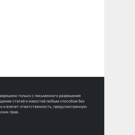
разрешено только с письменного разрешения
ведение статей и новостей любым способом без
о и влечет ответственность, предусмотренную
ских прав.