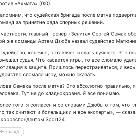
ротив «Ахмата» (0:0).
апомним, что судейская бригада после матча подвергл
оманд за принятие ряда спорных решений.
 частности, главный тренер «Зенита» Сергей Семак об
ой же команды Артем Дзюба назвал судейство Матюни
Судейство, конечно, оставляет желать лучшего. Это п
омешал судья. Что касается игры, то все сломало удал
отивация в защите. Пришлось перестраиваться, и весь п
удейство сломало игру, можно сказать.
лова Семака после матча? Это абсолютно правильно, 
еловека. Тут не до хладнокровия. Я все понимаю.
олее того, я согласен и со словами Дзюбы о том, что г
то так считают и болельщики и все эксперты», — сказа
 корреспондентом Sport24.
НАЗАД