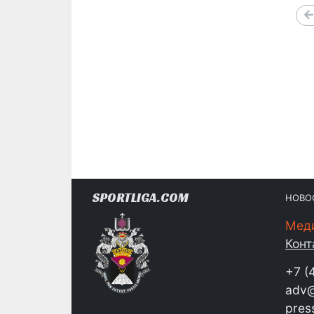
SPORTLIGA.COM
НОВО
Мед
Конт
+7 (
adv@
pres