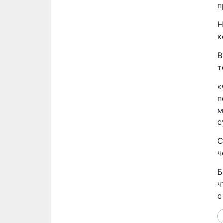
п
Н
к
В
т
«
п
м
с
С
ч
Б
ч
с