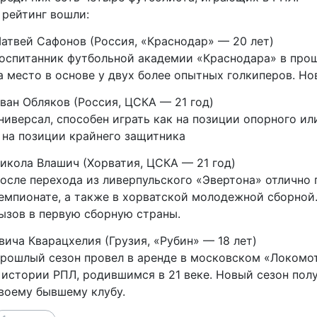
 рейтинг вошли:
атвей Сафонов (Россия, «Краснодар» — 20 лет)
оспитанник футбольной академии «Краснодара» в про
а место в основе у двух более опытных голкиперов. Н
ван Обляков (Россия, ЦСКА — 21 год)
ниверсал, способен играть как на позиции опорного ил
 на позиции крайнего защитника
икола Влашич (Хорватия, ЦСКА — 21 год)
осле перехода из ливерпульского «Эвертона» отлично 
емпионате, а также в хорватской молодежной сборной
ызов в первую сборную страны.
вича Кварацхелия (Грузия, «Рубин» — 18 лет)
рошлый сезон провел в аренде в московском «Локомо
 истории РПЛ, родившимся в 21 веке. Новый сезон пол
воему бывшему клубу.