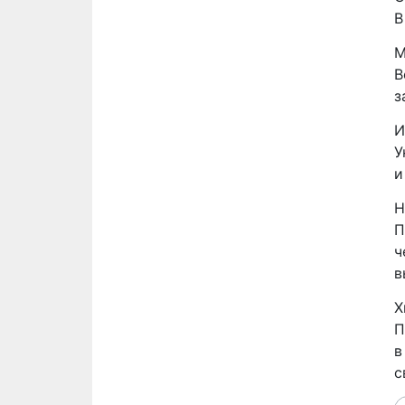
В
М
В
з
И
У
и
Н
П
ч
в
Х
П
в
с