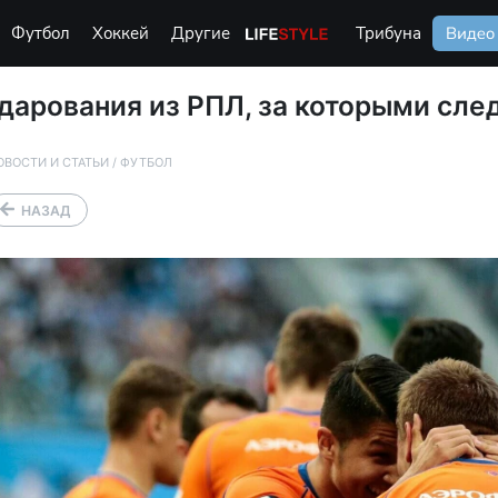
Футбол
Хоккей
Другие
Life Style
Трибуна
Видео
арования из РПЛ, за которыми сле
ОВОСТИ И СТАТЬИ
/
ФУТБОЛ
НАЗАД