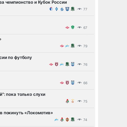
за чемпионство и Кубок России
77
67
»
79
сии по футболу
76
66
": пока только слухи
75
ов покинуть «Локомотив»
74