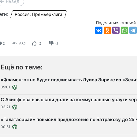
НАЗАД
еги:
Россия: Премьер-лига
Поделиться статьей
0
0
0
682
Ещё по теме:
«Фламенго» не будет подписывать Луиса Энрике из «Зен
09:01
С Акинфеева взыскали долги за коммунальные услуги чер
03:21
«Галатасарай» повысил предложение по Батракову до 25
00:51