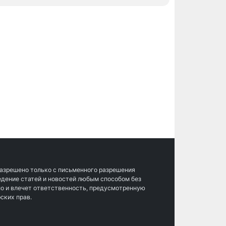
разрешено только с письменного разрешения
ведение статей и новостей любым способом без
о и влечет ответственность, предусмотренную
ских прав.