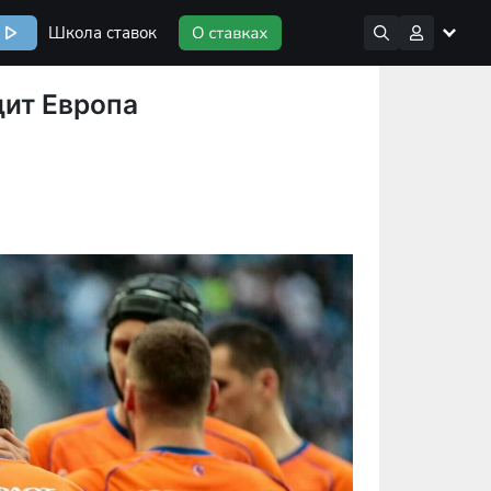
Школа ставок
дит Европа