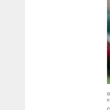
О
с
С