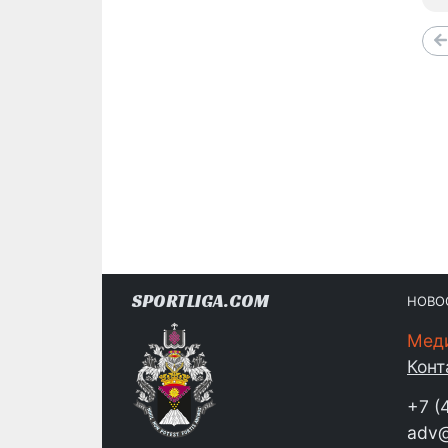
SPORTLIGA.COM
НОВО
Мед
Конт
+7 (
adv@