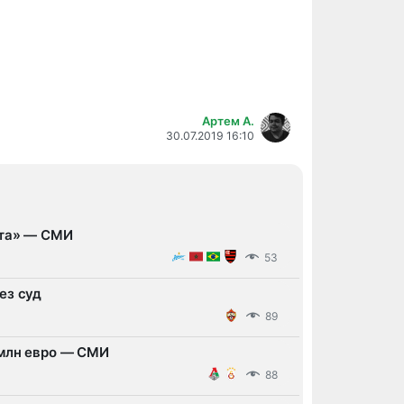
Артем А.
30.07.2019 16:10
ита» — СМИ
53
ез суд
89
 млн евро — СМИ
88