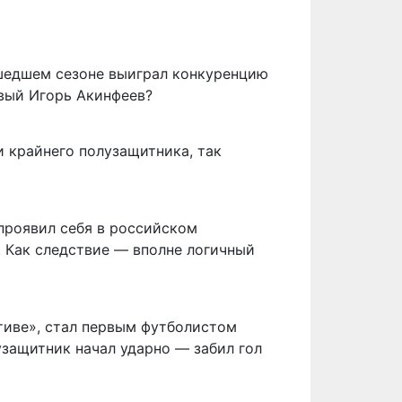
шедшем сезоне выиграл конкуренцию
овый Игорь Акинфеев?
и крайнего полузащитника, так
проявил себя в российском
. Как следствие — вполне логичный
тиве», стал первым футболистом
узащитник начал ударно — забил гол