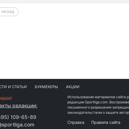
НАЗАД
СТИ И СТАТЬИ
БУКМЕКЕРЫ
АКЦИИ
Использование материалов сайта 
иакит
редакции Sportliga.com. Воспроиз
акты редакции:
письменного разрешения запрещен
законодательством о защите автор
495) 109-65-89
Справка
Правила сайта
sportliga.com