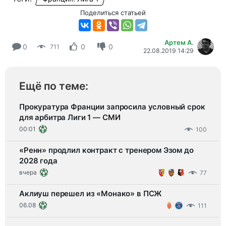
Поделиться статьей
Артем А.
0
0
0
711
22.08.2019 14:29
Ещё по теме:
Прокуратура Франции запросила условный срок
для арбитра Лиги 1 — СМИ
00:01
100
«Ренн» продлил контракт с тренером Эзом до
2028 года
вчера
77
Аклиуш перешел из «Монако» в ПСЖ
06.08
111