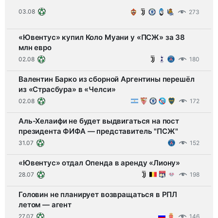
трика во Франции и нового контракта до 2029 года.
03.08
273
«Ювентус» купил Коло Муани у «ПСЖ» за 38
млн евро
02.08
180
Валентин Барко из сборной Аргентины перешёл
из «Страсбура» в «Челси»
02.08
172
Аль-Хелаифи не будет выдвигаться на пост
президента ФИФА — представитель "ПСЖ"
31.07
152
«Ювентус» отдал Опенда в аренду «Лиону»
28.07
198
Головин не планирует возвращаться в РПЛ
летом — агент
27.07
146