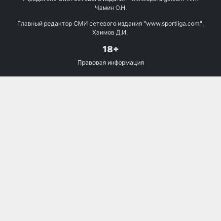
Чамин О.Н.
Главный редактор СМИ сетевого издания "www.sportliga.com":
Хаимов Д.И.
18+
Правовая информация