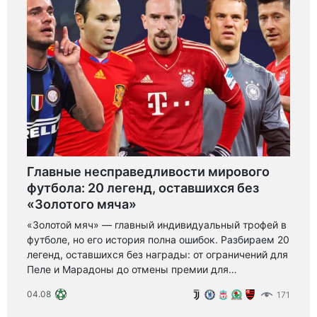
Главные несправедливости мирового
футбола: 20 легенд, оставшихся без
«Золотого мяча»
«Золотой мяч» — главный индивидуальный трофей в
футболе, но его история полна ошибок. Разбираем 20
легенд, оставшихся без награды: от ограничений для
Пеле и Марадоны до отмены премии для
Левандовски в 2020 году и гегемонии Месси и
04.08
171
Роналду.