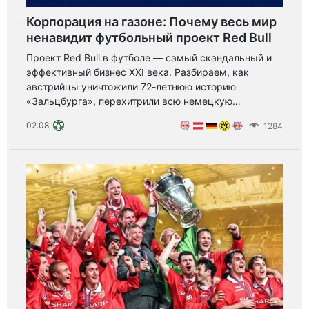
Корпорация на газоне: Почему весь мир
ненавидит футбольный проект Red Bull
Проект Red Bull в футболе — самый скандальный и
эффективный бизнес XXI века. Разбираем, как
австрийцы уничтожили 72-летнюю историю
«Зальцбурга», перехитрили всю немецкую
Бундеслигу с помощью хитрости «RasenBallsport» и
02.08
1284
почему фанаты бросают на поле отрубленные головы
быков.