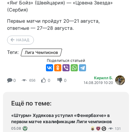
«Янг Бойз» (Швейцария) — «Црвена Звезда»
(Сербия)
Первые матчи пройдут
20—21 августа
,
ответные —
27—28 августа
.
НАЗАД
Теги:
Лига Чемпионов
Поделиться статьей
Кирилл Б.
0
0
0
656
14.08.2019 10:20
Ещё по теме:
«Штурм» Худякова уступил «Фенербахче» в
первом матче квалификации Лиги чемпионов
05.08
131