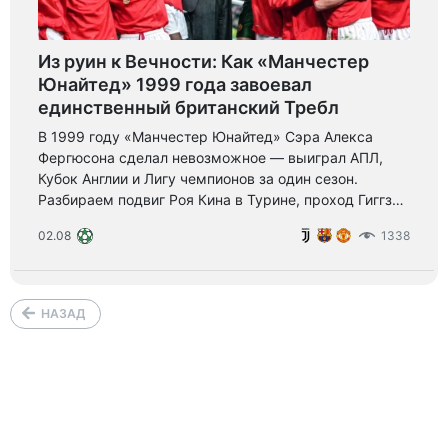
Из руин к Вечности: Как «Манчестер
Юнайтед» 1999 года завоевал
единственный британский Требл
В 1999 году «Манчестер Юнайтед» Сэра Алекса
Фергюсона сделал невозможное — выиграл АПЛ,
Кубок Англии и Лигу чемпионов за один сезон.
Разбираем подвиг Роя Кина в Турине, проход Гиггза
и 101 секунду на «Камп Ноу», изменившие футбол.
02.08
1338
НАЗАД