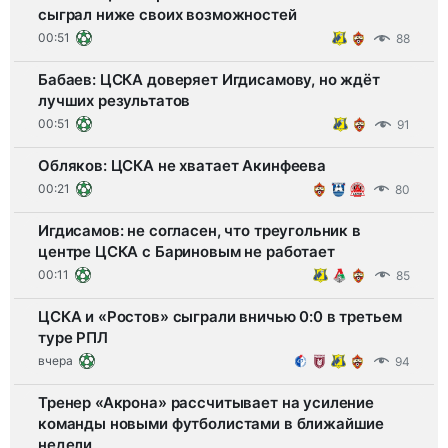
сыграл ниже своих возможностей
00:51
88
Бабаев: ЦСКА доверяет Игдисамову, но ждёт
лучших результатов
00:51
91
Обляков: ЦСКА не хватает Акинфеева
00:21
80
Игдисамов: не согласен, что треугольник в
центре ЦСКА с Бариновым не работает
00:11
85
ЦСКА и «Ростов» сыграли вничью 0:0 в третьем
туре РПЛ
вчера
94
Тренер «Акрона» рассчитывает на усиление
команды новыми футболистами в ближайшие
недели