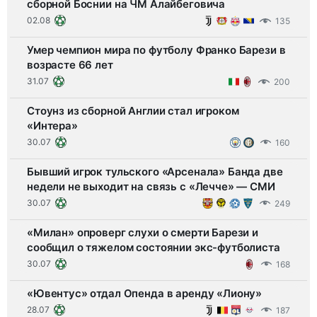
сборной Боснии на ЧМ Алайбеговича
02.08
135
Умер чемпион мира по футболу Франко Барези в
возрасте 66 лет
31.07
200
Стоунз из сборной Англии стал игроком
«Интера»
30.07
160
Бывший игрок тульского «Арсенала» Банда две
недели не выходит на связь с «Лечче» — СМИ
30.07
249
«Милан» опроверг слухи о смерти Барези и
сообщил о тяжелом состоянии экс-футболиста
30.07
168
«Ювентус» отдал Опенда в аренду «Лиону»
28.07
187