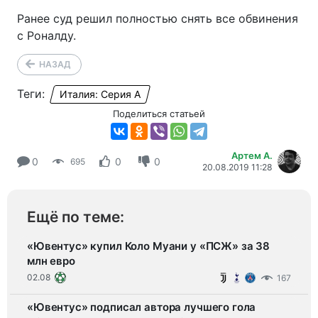
Ранее суд решил полностью снять все обвинения
с Роналду.
НАЗАД
Теги:
Италия: Серия А
Поделиться статьей
Артем А.
0
0
0
695
20.08.2019 11:28
Ещё по теме:
«Ювентус» купил Коло Муани у «ПСЖ» за 38
млн евро
02.08
167
«Ювентус» подписал автора лучшего гола