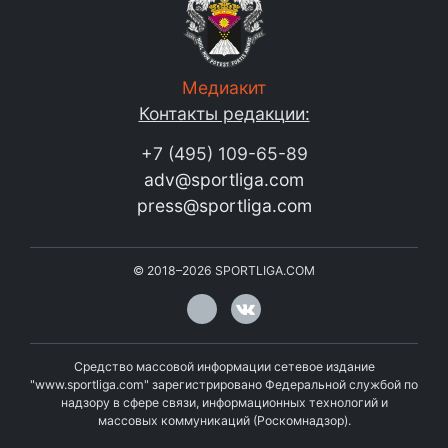
Медиакит
Контакты редакции:
+7 (495) 109-65-89
adv@sportliga.com
press@sportliga.com
©
2018–2026
SPORTLIGA.COM
Средство массовой информации сетевое издание
"www.sportliga.com" зарегистрировано Федеральной службой по
надзору в сфере связи, информационных технологий и
массовых коммуникаций (Роскомнадзор).