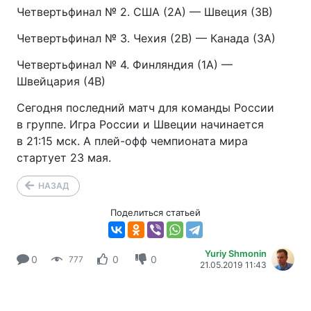
Четвертьфинал № 2. США (2А) — Швеция (3В)
Четвертьфинал № 3. Чехия (2В) — Канада (3А)
Четвертьфинал № 4. Финляндия (1А) —
Швейцария (4В)
Сегодня последний матч для команды России
в группе. Игра России и Швеции начинается
в 21:15 мск. А
плей-офф
чемпионата мира
стартует 23 мая.
НАЗАД
Поделиться статьей
Yuriy Shmonin
0
0
0
777
21.05.2019 11:43