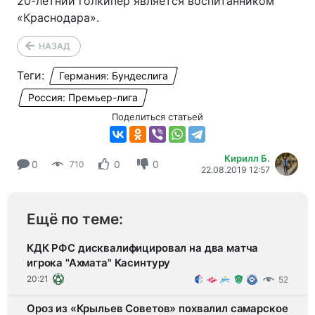
20-летний
голкипер является воспитанником
«Краснодара».
НАЗАД
Теги:
Германия: Бундеслига
Россия: Премьер-лига
Поделиться статьей
Кирилл Б.
0
0
0
710
22.08.2019 12:57
Ещё по теме:
КДК РФС дисквалифицировал на два матча
игрока "Ахмата" Касинтуру
20:21
52
Ороз из «Крыльев Советов» похвалил самарское