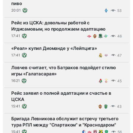
пиво
20:01
53
Рейс из ЦСКА: довольны работой с
Игдисамовым, но продолжаем адаптацию
17:41
46
«Реал» купил Диоманде у «Лейпцига»
17:41
47
Ловчев считает, что Батраков подойдет стилю
игры «Галатасарая»
16:21
45
Рейс заявил о полной адаптации и счастье в
ЦСКА
15:41
43
Бригада Левникова обслужит встречу третьего
тура РПЛ между "Спартаком" и "Краснодаром"
15:41
56