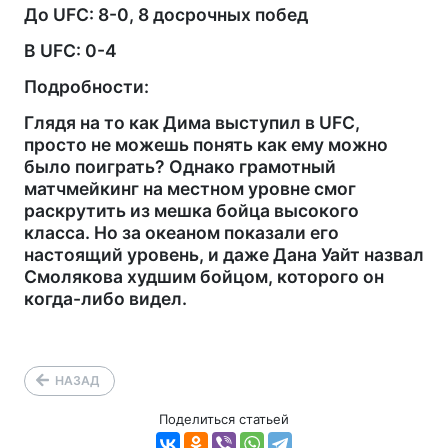
До UFC:
8-0, 8 досрочных побед
В UFC:
0-4
Подробности:
Глядя на то как Дима выступил в UFC,
просто не можешь понять
как ему можно
было поиграть?
Однако
грамотный
матчмейкинг
на местном уровне
смог
раскрутить из мешка бойца высокого
класса.
Но за океаном показали его
настоящий уровень, и даже Дана Уайт назвал
Смолякова худшим бойцом, которого он
когда-либо видел.
НАЗАД
Поделиться статьей