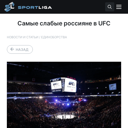
Самые слабые россияне в UFC
НОВОСТИ И СТАТЬИ
/
ЕДИНОБОРСТВА
НАЗАД