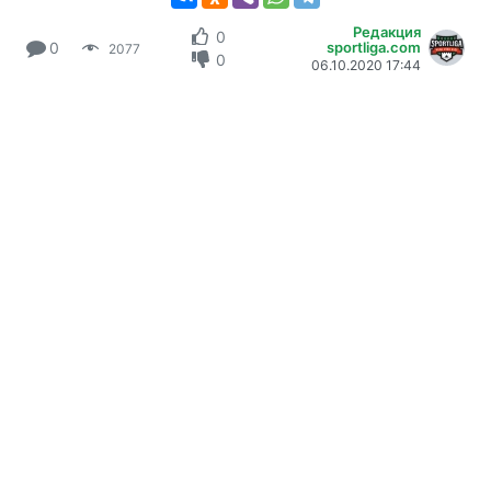
Редакция
0
sportliga.com
0
2077
0
06.10.2020 17:44