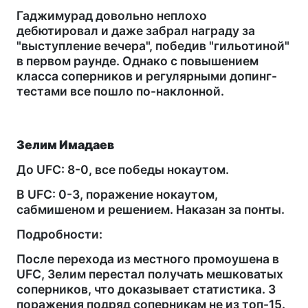
Гаджимурад
довольно
неплохо
дебютировал
и
даже забрал награду за
"выступление вечера"
, победив "гильотиной"
в первом раунде.
Однако с повышением
класса соперников и регулярными допинг-
тестами все пошло по-наклонной.
Зелим Имадаев
До UFC:
8-0, все победы нокаутом.
В UFC:
0-3, поражение нокаутом,
сабмишеном и решением. Наказан за понты.
Подробности:
После перехода
из местного промоушена
в
UFC
,
Зелим перестал получать мешковатых
соперников
, что доказывает статистика.
3
поражения подряд соперникам не из топ-15.