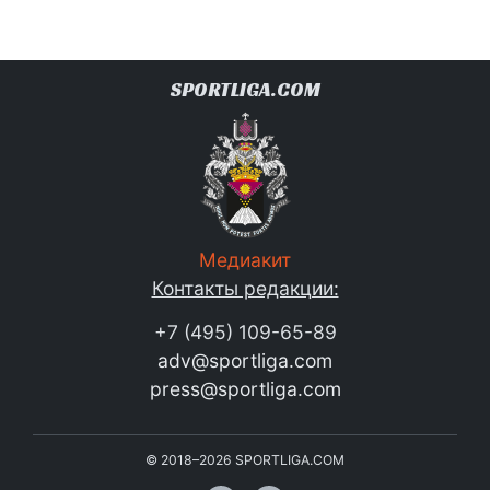
SPORTLIGA.COM
Медиакит
Контакты редакции:
+7 (495) 109-65-89
adv@sportliga.com
press@sportliga.com
©
2018–2026
SPORTLIGA.COM