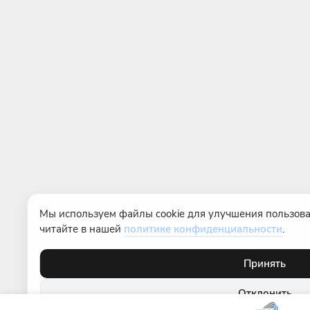
Мы используем файлы cookie для улучшения пользова
читайте в нашей
политике конфиденциальности
.
Принять
Отклонить