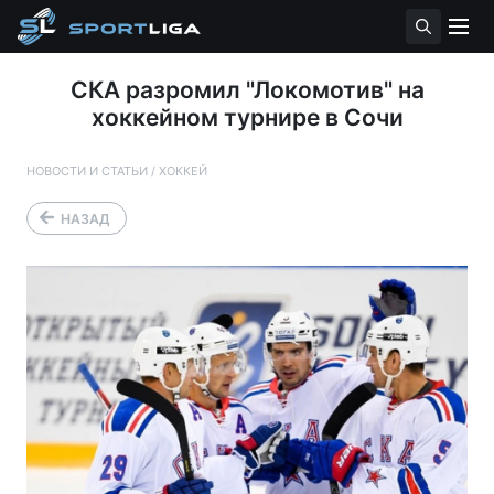
СКА разромил "Локомотив" на
хоккейном турнире в Сочи
НОВОСТИ И СТАТЬИ
/
ХОККЕЙ
НАЗАД