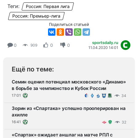
Теги:
Россия: Первая лига
Россия: Премьер-лига
Поделиться статьей
sportsdaily.ru
0
0
0
909
11.04.2020 14:01
Ещё по теме:
Семин оценил потенциал московского «Динамо»
в борьбе за чемпионство и Кубок России
17:01
34
Зорин из «Спартака» успешно прооперирован на
ахилле
16:41
32
«Спартак» ожидает аншлаг на матче РПЛ с