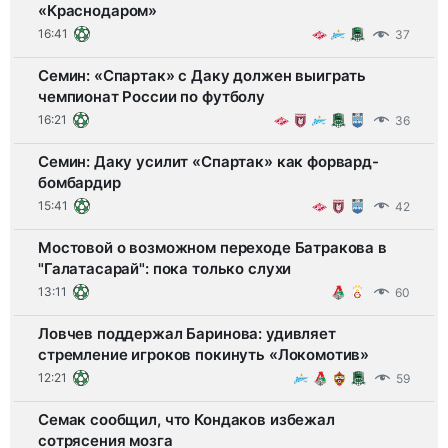
«Краснодаром»
16:41
37
Семин: «Спартак» с Даку должен выиграть
чемпионат России по футболу
16:21
36
Семин: Даку усилит «Спартак» как форвард-
бомбардир
15:41
42
Мостовой о возможном переходе Батракова в
"Галатасарай": пока только слухи
13:11
60
Ловчев поддержал Баринова: удивляет
стремление игроков покинуть «Локомотив»
12:21
59
Семак сообщил, что Кондаков избежал
сотрясения мозга