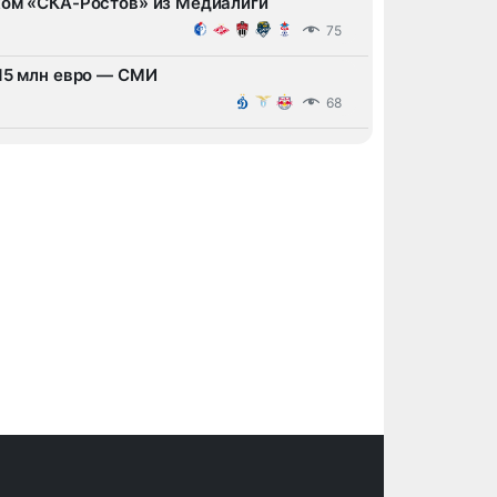
ком «СКА-Ростов» из Медиалиги
75
 15 млн евро — СМИ
68