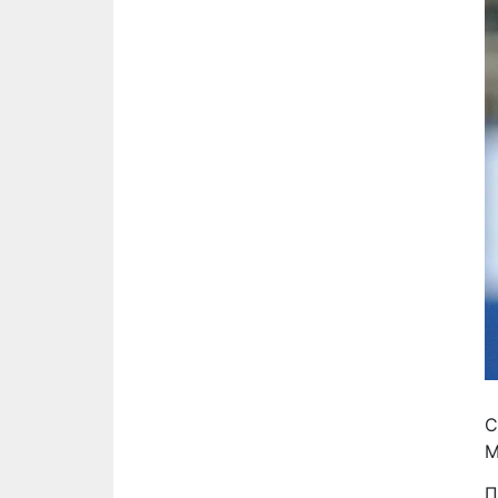
С
М
П