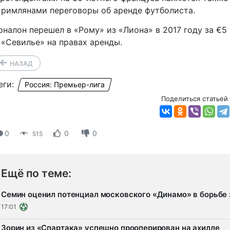
 римлянами переговоры об аренде футболиста.
оналон перешел в «Рому» из «Лиона» в 2017 году за €
 «Севилье» на правах аренды.
НАЗАД
еги:
Россия: Премьер-лига
Поделиться статьей
0
0
0
515
Ещё по теме:
Семин оценил потенциал московского «Динамо» в борьбе 
17:01
Зорин из «Спартака» успешно прооперирован на ахилле