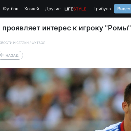
Футбол
Хоккей
Другие
Life Style
Трибуна
Видео
 проявляет интерес к игроку "Ромы
ОВОСТИ И СТАТЬИ
/
ФУТБОЛ
НАЗАД