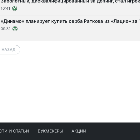
Заболотный, дисквалифицированный за допинг, стал игро
10:41
«Динамо» планирует купить серба Раткова из «Лацио» за
09:31
НАЗАД
СТИ И СТАТЬИ
БУКМЕКЕРЫ
АКЦИИ