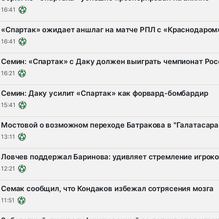
16:41
«Спартак» ожидает аншлаг на матче РПЛ с «Краснодаром
16:41
Семин: «Спартак» с Даку должен выиграть чемпионат Рос
16:21
Семин: Даку усилит «Спартак» как форвард-бомбардир
15:41
Мостовой о возможном переходе Батракова в "Галатасарай
13:11
Ловчев поддержал Баринова: удивляет стремление игрок
12:21
Семак сообщил, что Кондаков избежал сотрясения мозга
11:51