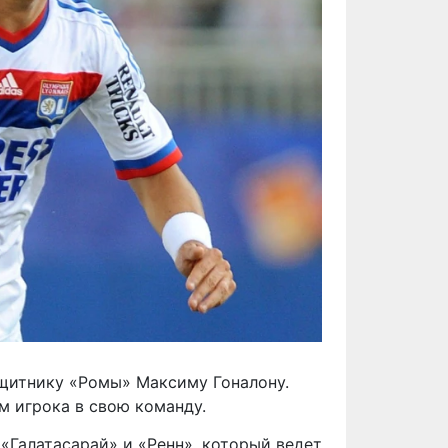
ащитнику «Ромы» Максиму Гоналону.
м игрока в свою команду.
«Галатасарай» и «Ренн», который ведет