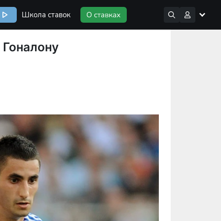
Школа ставок
" Гоналону