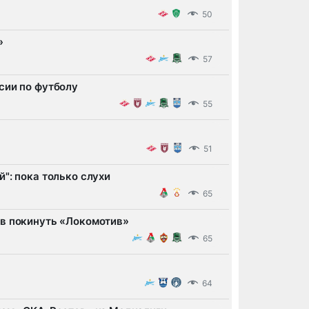
50
»
57
сии по футболу
55
51
": пока только слухи
65
ов покинуть «Локомотив»
65
64