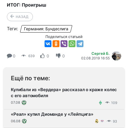
ИТОГ: Проигрыш
НАЗАД
Теги:
Германия: Бундеслига
Поделиться статьей
Сергей Б.
0
0
0
639
02.08.2019 16:55
Ещё по теме:
Кулибали из «Вердера» рассказал о краже колес
с его автомобиля
07.08
109
«Реал» купил Диоманде у «Лейпцига»
06.08
93