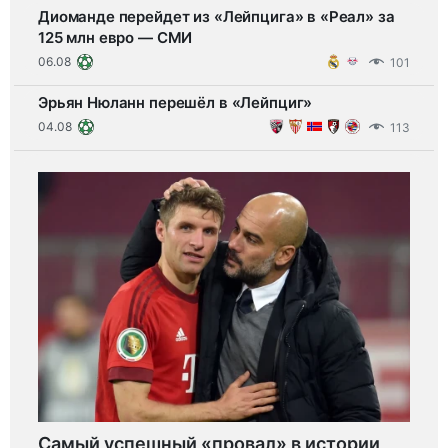
Диоманде перейдет из «Лейпцига» в «Реал» за
125 млн евро — СМИ
06.08
101
Эрьян Нюланн перешёл в «Лейпциг»
04.08
113
Самый успешный «провал» в истории