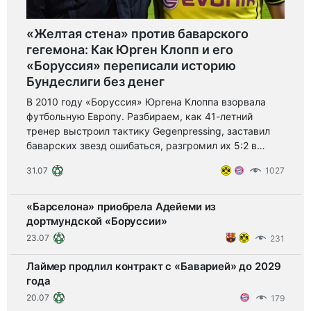
«Желтая стена» против баварского
гегемона: Как Юрген Клопп и его
«Боруссия» переписали историю
Бундеслиги без денег
В 2010 году «Боруссия» Юргена Клоппа взорвала
футбольную Европу. Разбираем, как 41-летний
тренер выстроил тактику Gegenpressing, заставил
баварских звезд ошибаться, разгромил их 5:2 в
финале Кубка и завоевал Бундеслигу с
31.07
1027
коэффициентом 22.3 млн евро за состав.
«Барселона» приобрела Адейеми из
дортмундской «Боруссии»
23.07
231
Лаймер продлил контракт с «Баварией» до 2029
года
20.07
179