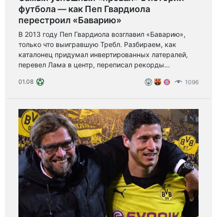
футбола — как Пеп Гвардиола
перестроил «Баварию»
В 2013 году Пеп Гвардиола возглавил «Баварию»,
только что выигравшую Требл. Разбираем, как
каталонец придумал инвертированных латералей,
перевел Лама в центр, переписал рекорды
Бундеслиги и почему три вылета в полуфиналах ЛЧ
01.08
1096
назвали «провалом».