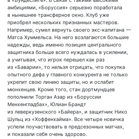
в «Бундеслиге». В связи с такими высокими
амбициями, «Боруссия» серьезно поработала
в нынешнее трансферное окно. Клуб уже
приобрел нескольких признанных мастеров.
Например, сумел вернуть своего
экс-капитана
—
Матса Хуммельса. На него возлагаются большие
надежды, ведь именно позиция центрального
защитника больше всего нуждалась в усилении,
а учитывая, что игрок перешел как раз
из «Баварии», то нельзя отрицать, что покупка
опытного дефа у главного конкурента не только
укрепит свою линию защиты, но и ослабит
мюнхенцев. Кроме того, стан дортмундцев
пополнили Торган Азар из «Боруссии
Менхенгладбах», Юлиан Брандт
из леверкузенского «Байера», и защитник Нико
Шульц из «Хоффенхайма». Все четыре новичка
успели поучаствовать в предсезонных матчах,
и показали себя очень здорово.