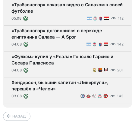
«Трабзонспор» показал видео с Салахом в своей
футболке
05.08
112
«Трабзонспор» договорился о переходе
египтянина Салаха — A Spor
04.08
142
«Фулхэм» купил у «Реала» Гонсало Гарсию и
Сесара Паласиоса
04.08
201
Хендерсон, бывший капитан «Ливерпуля»,
перешёл в «Челси»
03.08
143
НАЗАД