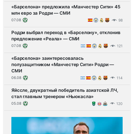
«Барселона» предложила «Манчестер Сити» 45
млн евро за Родри — СМИ
07.08
98
Родри выбрал переход в «Барселону», отклонив
предложение «Реала» — СМИ
07.08
121
«Барселона» заинтересовалась
полузащитником «Манчестер Сити» Родри —
СМИ
06.08
114
Яйссле, двукратный победитель азиатской ЛЧ,
стал главным тренером «Ньюкасла»
05.08
120