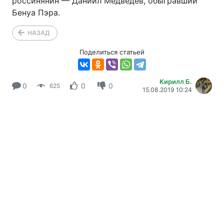
россинянин — Даниил Медведев, обыгравший
Бенуа Пэра.
НАЗАД
Поделиться статьей
Кирилл Б.
0
0
0
625
15.08.2019 10:24