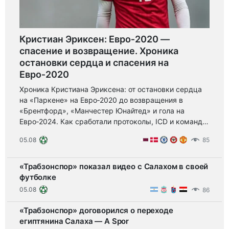
Кристиан Эриксен: Евро‑2020 —
спасение и возвращение. Хроника
остановки сердца и спасения на
Евро‑2020
Хроника Кристиана Эриксена: от остановки сердца
на «Паркене» на Евро‑2020 до возвращения в
«Брентфорд», «Манчестер Юнайтед» и гола на
Евро‑2024. Как сработали протоколы, ICD и команда
— урок безопасности и силы спорта.
05.08
85
«Трабзонспор» показал видео с Салахом в своей
футболке
05.08
86
«Трабзонспор» договорился о переходе
египтянина Салаха — A Spor