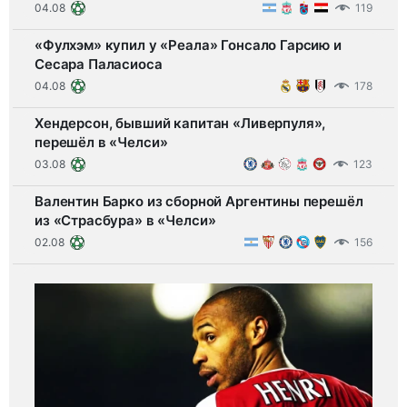
04.08
119
«Фулхэм» купил у «Реала» Гонсало Гарсию и
Сесара Паласиоса
04.08
178
Хендерсон, бывший капитан «Ливерпуля»,
перешёл в «Челси»
03.08
123
Валентин Барко из сборной Аргентины перешёл
из «Страсбура» в «Челси»
02.08
156