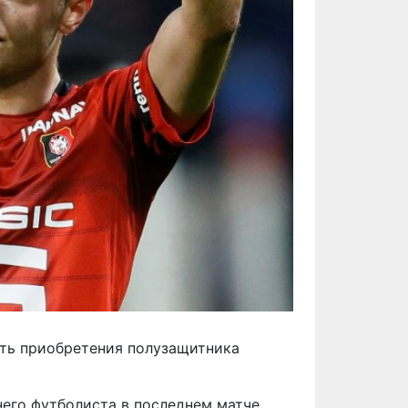
сть приобретения полузащитника
него футболиста в последнем матче