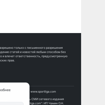
разрешено только с письменного разрешения
ведение статей и новостей любым способом без
о и влечет ответственность, предусмотренную
ских прав.
робнее
етевое
Название - www.sportliga.com
Учредитель СМИ сетевого издания
лужбой
"www.sportliga.com": ИП Чамин О.Н.