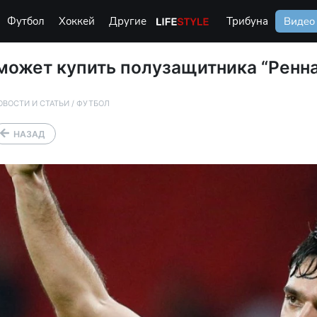
Футбол
Хоккей
Другие
Life Style
Трибуна
Видео
 может купить полузащитника “Ренна
ОВОСТИ И СТАТЬИ
/
ФУТБОЛ
НАЗАД