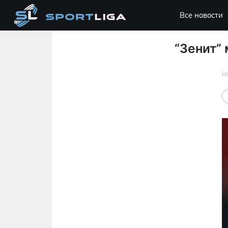
Все новости
“Зенит”
Н