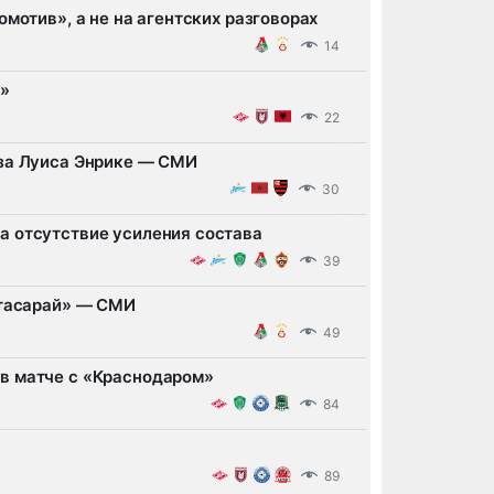
мотив», а не на агентских разговорах
14
а»
22
 за Луиса Энрике — СМИ
30
а отсутствие усиления состава
39
атасарай» — СМИ
49
в матче с «Краснодаром»
84
89