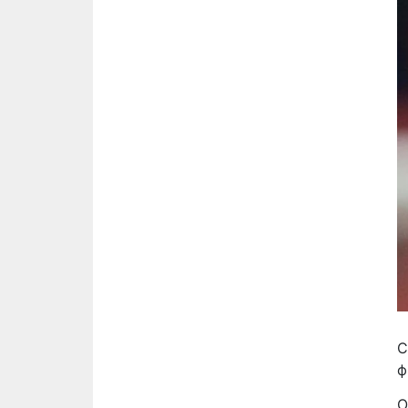
С
ф
О