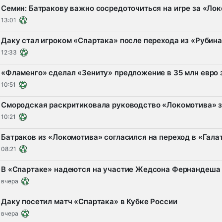
Семин: Батракову важно сосредоточиться на игре за «Локо
13:01
Даку стал игроком «Спартака» после перехода из «Рубин
12:33
«Фламенго» сделал «Зениту» предложение в 35 млн евро
10:51
Смородская раскритиковала руководство «Локомотива» з
10:21
Батраков из «Локомотива» согласился на переход в «Гал
08:21
В «Спартаке» надеются на участие Жедсона Фернандеша 
вчера
Даку посетил матч «Спартака» в Кубке России
вчера