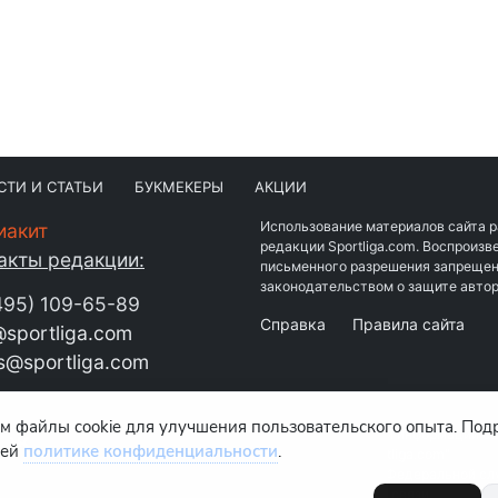
СТИ И СТАТЬИ
БУКМЕКЕРЫ
АКЦИИ
Использование материалов сайта 
иакит
редакции Sportliga.com. Воспроиз
акты редакции:
письменного разрешения запрещен
законодательством о защите автор
495) 109-65-89
Справка
Правила сайта
sportliga.com
s@sportliga.com
м файлы cookie для улучшения пользовательского опыта. Под
Средство массовой информации с
шей
политике конфиденциальности
.
издание "www.sportliga.com"
зарегистрировано Федеральной с
по надзору в сфере связи,