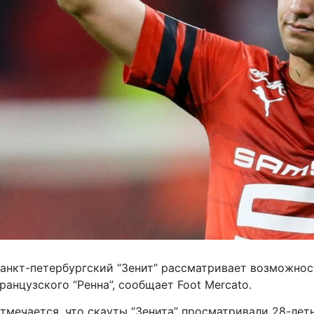
анкт-петербургский “Зенит” рассматривает возможно
ранцузского “Ренна”, сообщает Foot Mercato.
тмечается, что скауты “Зенита” просматривали 28-лет