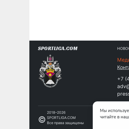
SPORTLIGA.COM
НОВО
Мед
Конт
+7 (
adv@
pres
Мы используе
2018–2026
читайте в на
©
SPORTLIGA.COM
Все права защищены