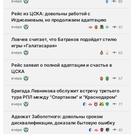
вчера
80
Рейс из ЦСКА: довольны работой с
Игдисамовым, но продолжаем адаптацию
вчера
61
Ловчев считает, что Батраков подойдет стилю
игры «Галатасарая»
вчера
62
Рейс заявил о полной адаптации и счастье в
ЦСКА
вчера
57
Бригада Левникова обслужит встречу третьего
тура РПЛ между "Спартаком" и "Краснодаром"
вчера
77
Адвокат Заболотного: довольны сроком
дисквалификации, доказали бытовую ошибку
вчера
61