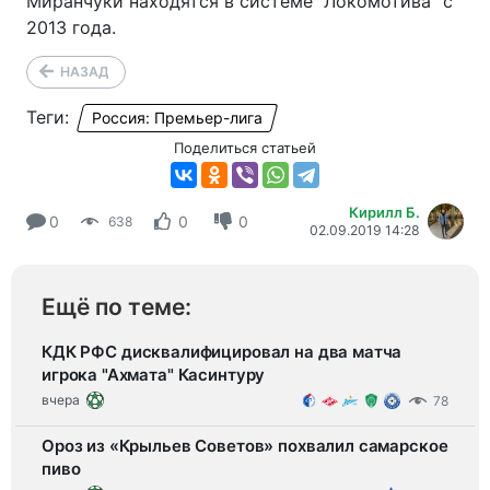
Миранчуки находятся в системе "Локомотива" с
2013 года.
НАЗАД
Теги:
Россия: Премьер-лига
Поделиться статьей
Кирилл Б.
0
0
0
638
02.09.2019 14:28
Ещё по теме:
КДК РФС дисквалифицировал на два матча
игрока "Ахмата" Касинтуру
вчера
78
Ороз из «Крыльев Советов» похвалил самарское
пиво