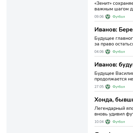
«Зенит» сохраня
важным шагом для стабил
о продлении сог
09.06
Футбол
Иванов: Бере
Будущее главног
за право остатьс
последовало, пр
04.06
Футбол
Иванов: буду
Будущее Василия Бе
продолжается не
о его будущем по
27.05
Футбол
Хонда, бывш
Легендарный япо
вновь удивил фу
Ниигата Сингапур
10.04
Футбол