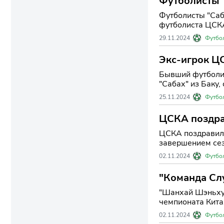
Футболисты 
Футболисты "Саб
футболиста ЦСКА
29.11.2024
Футбо
Экс-игрок ЦС
СМИ.
Бывший футболис
"Сабах" из Баку, 
25.11.2024
Футбо
ЦСКА поздрав
ЦСКА поздравил 
завершением сезо
02.11.2024
Футбо
"Команда Слу
футболу"
"Шанхай Шэньхуа
чемпионата Китая
02.11.2024
Футбо