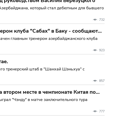
д руководством Василия Березуцкого
 Азербайджана, который стал дебютным для бывшего
732
ером клуба "Сабах" в Баку - сообщают
начен главным тренером азербайджанского клуба
923
ае.
го тренерский штаб в "Шанхай Шэньхуа" с
857
 втором месте в чемпионате Китая по
грал "Чэнду" в матче заключительного тура
777