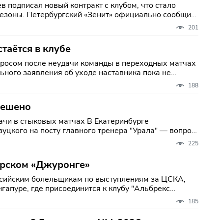
 подписал новый контракт с клубом, что стало
но сообщил
201
стаётся в клубе
просом после неудачи команды в переходных матчах
льного заявления об уходе наставника пока не
188
решено
вых матчах В Екатеринбурге
цкого на посту главного тренера "Урала" — вопрос
225
урском «Джуронге»
ссийским болельщикам по выступлениям за ЦСКА,
гапуре, где присоединится к клубу "Альбрекс
185