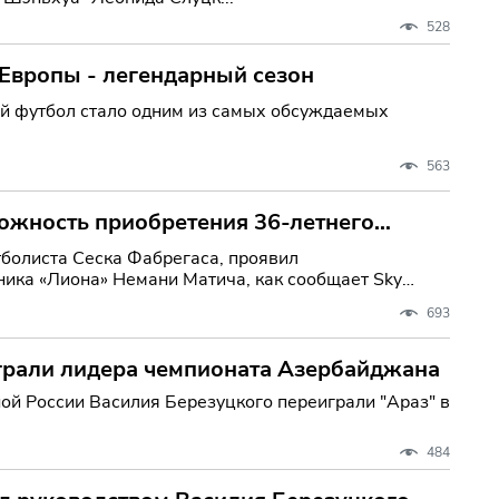
528
 Европы - легендарный сезон
ый футбол стало одним из самых обсуждаемых
563
ожность приобретения 36-летнего
тболиста Сеска Фабрегаса, проявил
ника «Лиона» Немани Матича, как сообщает Sky
693
грали лидера чемпионата Азербайджана
ой России Василия Березуцкого переиграли "Араз" в
484