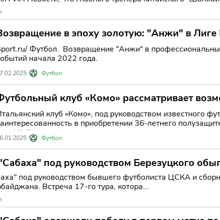
л
Возвращение в эпоху золотую: "Анжи" в Лиге
Sport.ru/ Футбол. Возвращение "Анжи" в профессиональн
событий начала 2022 года.
7.02.2025
Футбол
Футбольный клуб «Комо» рассматривает возм
Матича, сообщает Sky Sport Italia.
Итальянский клуб «Комо», под руководством известного фу
заинтересованность в приобретении 36-летнего полузащит
port Italia.
6.01.2025
Футбол
"Сабаха" под руководством Березуцкого обы
аха" под руководством бывшего футболиста ЦСКА и сборн
айджана. Встреча 17-го тура, котора...
л