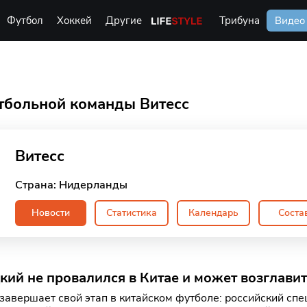
Футбол
Хоккей
Другие
Life Style
Трибуна
Видео
тбольной команды Витесс
Витесс
Страна: Нидерланды
Новости
Статистика
Календарь
Соста
кий не провалился в Китае и может возглави
завершает свой этап в китайском футболе: российский спе