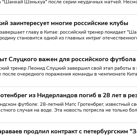
а "Шанхай Шэньхуа" после серии неудачных матчей. Несмо
нетс
ий заинтересует многие российские клубы
завершает главу в Китае: российский тренер покидает "Ша
ну становится одной из главных интриг отечественного футбольного рын
а"
ыт Слуцкого важен для российского футбола
кий тренер Леонид Слуцкий завершил свой этап работы в
е после очередного поражения команды в чемпионате Кита
бществ
отенбрег из Нидерландов погиб в 28 лет в ре
ндском футболе: 28-летний Матс Гротенбрег, известный св
астного случая на воде. Эта новость потрясла не только б
раваев продлил контракт с петербургским "