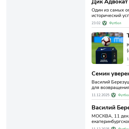
Дик Адвокат 
Один из самых о
исторический ус
неожиданного р
23.02
Футбол
1
Семин уверен
Василий Березуц
для возвращения 
11.12.2025
Футбо
Василий Бер
МОСКВА, 11 дек 
екатеринбургског
11.12.2025
Футбо