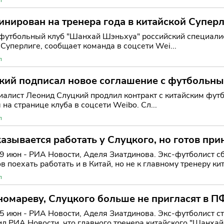
нирован на тренера года в китайской Супер
утбольный клуб "Шанхай Шэньхуа" российский специалис
 Суперлиге, сообщает команда в соцсети Wei...
л
кий подписал новое соглашение с футбольн
сть лет.
иалист Леонид Слуцкий продлил контракт с китайским фу
 на странице клуба в соцсети Weibo. Сл...
л
азывается работать у Слуцкого, но готов прин
9 июн - РИА Новости, Аделя Зиатдинова. Экс-футболист 
ов поехать работать и в Китай, но не к главному тренеру ки
л
номареву, Слуцкого больше не пригласят в 
5 июн - РИА Новости, Аделя Зиатдинова. Экс-футболист 
л РИА Новости, что главного тренера китайского "Шанхай