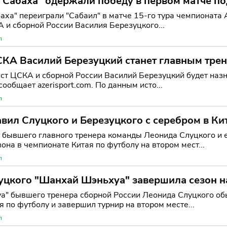
"Сабаха" одержали победу в первом матче по
аха" переиграли "Сабаил" в матче 15-го тура чемпионата
 и сборной России Василия Березуцкого...
л
КА Василий Березуцкий станет главным трен
т ЦСКА и сборной России Василий Березуцкий будет наз
сообщает azerisport.com. По данным исто...
л
ил Слуцкого и Березуцкого с серебром в Кит
бывшего главного тренера команды Леонида Слуцкого и е
на в чемпионате Китая по футболу на втором мест...
л
цкого "Шанхай Шэньхуа" завершила сезон на
" бывшего тренера сборной России Леонида Слуцкого обы
 по футболу и завершил турнир на втором месте...
л