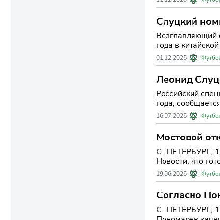
Слуцкий номи
Возглавляющий ф
года в китайской
01.12.2025
Футбо
Леонид Слуц
следующие ше
Российский спец
года, сообщается
16.07.2025
Футбо
Мостовой отк
С.-ПЕТЕРБУРГ, 1
Новости, что гот
19.06.2025
Футбо
Согласно По
С.-ПЕТЕРБУРГ, 1
Пономарев заяви