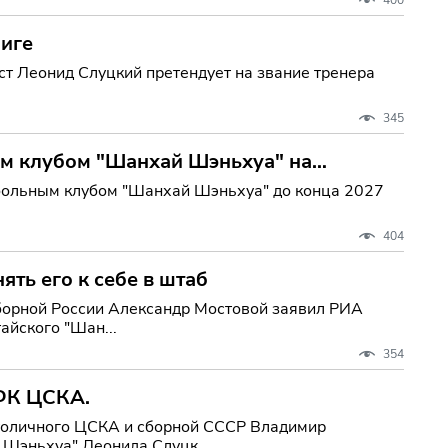
лиге
т Леонид Слуцкий претендует на звание тренера
345
ым клубом "Шанхай Шэньхуа" на
тбольным клубом "Шанхай Шэньхуа" до конца 2027
404
ять его к себе в штаб
сборной России Александр Мостовой заявил РИА
тайского "Шан...
354
ПФК ЦСКА.
столичного ЦСКА и сборной СССР Владимир
 Шэньхуа" Леонида Слуцк...