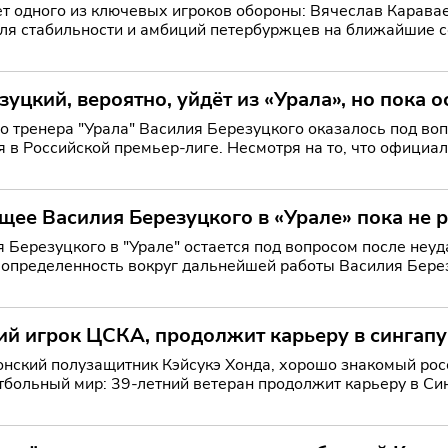
ет одного из ключевых игроков обороны: Вячеслав Караваев
ьности и амбиций петербуржцев на ближайшие сезоны. Петербургский «Зенит» официаль
ла
зуцкий, вероятно, уйдёт из «Урала», но пока о
о тренера "Урала" Василия Березуцкого оказалось под во
я в Российской премьер-лиге. Несмотря на то, что официа
е
щее Василия Березуцкого в «Урале» пока не 
резуцкого в "Урале" остается под вопросом после неудачи в стыко
определенность вокруг дальнейшей работы Василия Березу
ка ос
ий игрок ЦСКА, продолжит карьеру в сингап
нский полузащитник Кэйсукэ Хонда, хорошо знакомый ро
тбольный мир: 39-летний ветеран продолжит карьеру в Син
" (с но