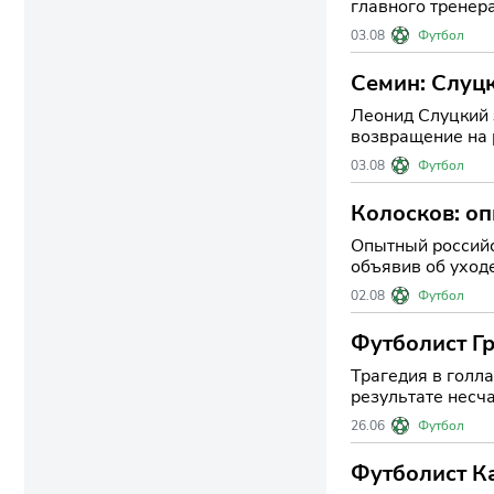
главного тренер
Слуцкий не оста
03.08
Футбол
Семин: Слуцк
Леонид Слуцкий 
возвращение на роди
"Шанхай Шэньху
03.08
Футбол
Колосков: оп
Опытный российс
объявив об уход
футбольном соо
02.08
Футбол
Футболист Гр
Трагедия в голла
результате несч
Нидерландов,
26.06
Футбол
Футболист Ка