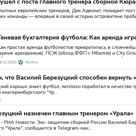
ушёл с поста главного тренера сборной Кюра
пытных европейских тренеров, Дик Адвокат, покидает пост
пех команды — впервые в своей истории островитяне проб
ешения ста
Теневая бухгалтерия футбола: Как аренда игр
законов и заработку миллионов
Как простая аренда футболистов превратилась в сложнейш
(армия арендников), ПСЖ (обход ФФП с Мбаппе) и City Gro
обмениваются игроками и как это помогает прятать убытки
8.12.2025
Футбол
, что Василий Березуцкий способен вернуть 
кий хорошо знает футбол, неплохо поработал в качестве 
екатеринбургского "Ур...
л
езуцкий назначен главным тренером «Урала»
- РИА Новости. Экс-защитник сборной России Василий Бе
о "Урала", сообщается в Telegram-кан...
л