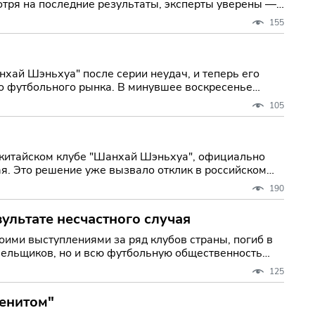
тря на последние результаты, эксперты уверены —
155
нхай Шэньхуа" после серии неудач, и теперь его
ка. В минувшее воскресенье
105
 китайском клубе "Шанхай Шэньхуа", официально
я. Это решение уже вызвало отклик в российском
190
зультате несчастного случая
оими выступлениями за ряд клубов страны, погиб в
олельщиков, но и всю футбольную общественность
125
Зенитом"