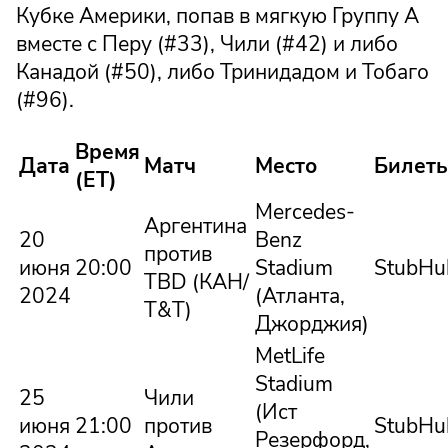
Кубке Америки, попав в мягкую Группу A
вместе с Перу (#33), Чили (#42) и либо
Канадой (#50), либо Тринидадом и Тобаго
(#96).
Время
Дата
Матч
Место
Билет
(ET)
Mercedes-
Аргентина
20
Benz
против
июня
20:00
Stadium
StubHu
TBD (КАН/
2024
(Атланта,
Т&Т)
Джорджия)
MetLife
Stadium
25
Чили
(Ист
июня
21:00
против
StubHu
Резерфорд,