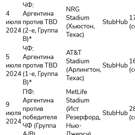
ЧФ:
NRG
4
Аргентина
Stadium
1
июля
против TBD
StubHub
(Хьюстон,
(
2024
(2-е, Группа
Техас)
B)*
ЧФ:
AT&T
5
Аргентина
Stadium
1
июля
против TBD
StubHub
(Арлингтон,
(
2024
(1-е, Группа
Техас)
B)*
ПФ:
MetLife
Аргентина
Stadium
9
против
(Ист
2
июля
StubHub
победителя
Резерфорд,
(
2024
ЧФ (Группа
Нью-
A/B)
Джерси)