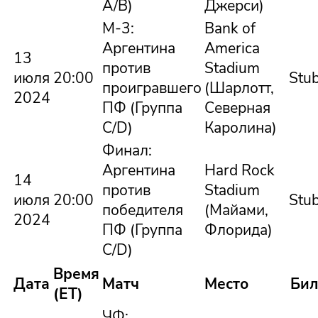
A/B)
Джерси)
М-3:
Bank of
Аргентина
America
13
против
Stadium
июля
20:00
Stu
проигравшего
(Шарлотт,
2024
ПФ (Группа
Северная
C/D)
Каролина)
Финал:
Аргентина
Hard Rock
14
против
Stadium
июля
20:00
Stu
победителя
(Майами,
2024
ПФ (Группа
Флорида)
C/D)
Время
Дата
Матч
Место
Бил
(ET)
ЧФ: