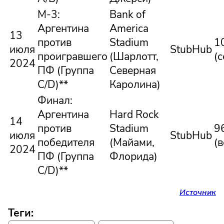
М-3:
Bank of
Аргентина
America
13
против
Stadium
1
июля
StubHub
проигравшего
(Шарлотт,
(
2024
ПФ (Группа
Северная
C/D)**
Каролина)
Финал:
Аргентина
Hard Rock
14
против
Stadium
9
июля
StubHub
победителя
(Майами,
(
2024
ПФ (Группа
Флорида)
C/D)**
Источник
Теги: