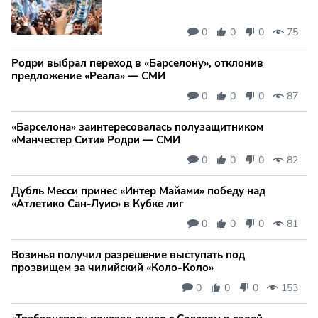
0
0
0
75
Родри выбрал переход в «Барселону», отклонив
предложение «Реала» — СМИ
0
0
0
87
«Барселона» заинтересовалась полузащитником
«Манчестер Сити» Родри — СМИ
0
0
0
82
Дубль Месси принес «Интер Майами» победу над
«Атлетико Сан-Луис» в Кубке лиг
0
0
0
81
Возинья получил разрешение выступать под
прозвищем за чилийский «Коло-Коло»
0
0
0
153