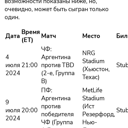
возможности показаны ниже, но,
очевидно, может быть сыгран только
один.
Время
Дата
Матч
Место
Бил
(ET)
ЧФ:
NRG
4
Аргентина
Stadium
июля
21:00
против TBD
Stu
(Хьюстон,
2024
(2-е, Группа
Техас)
B)
ПФ:
MetLife
Аргентина
Stadium
9
против
(Ист
июля
20:00
Stu
победителя
Резерфорд,
2024
ЧФ (Группа
Нью-