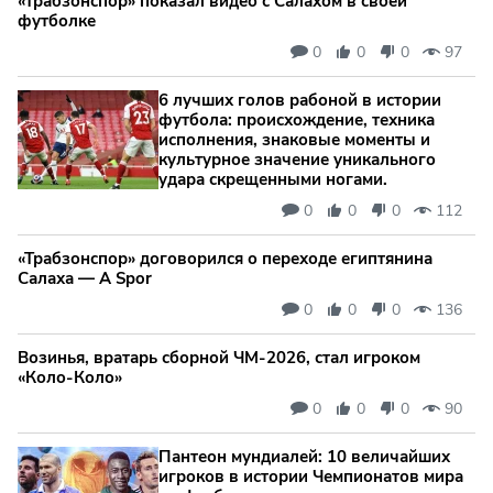
«Трабзонспор» показал видео с Салахом в своей
футболке
0
0
0
97
6 лучших голов рабоной в истории
футбола: происхождение, техника
исполнения, знаковые моменты и
культурное значение уникального
удара скрещенными ногами.
0
0
0
112
«Трабзонспор» договорился о переходе египтянина
Салаха — A Spor
0
0
0
136
Возинья, вратарь сборной ЧМ-2026, стал игроком
«Коло-Коло»
0
0
0
90
Пантеон мундиалей: 10 величайших
игроков в истории Чемпионатов мира