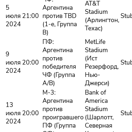
AT&T
5
Аргентина
Stadium
июля
21:00
против TBD
Stu
(Арлингтон,
2024
(1-е, Группа
Техас)
B)
ПФ:
MetLife
Аргентина
Stadium
9
против
(Ист
июля
20:00
Stu
победителя
Резерфорд,
2024
ЧФ (Группа
Нью-
A/B)
Джерси)
М-3:
Bank of
Аргентина
America
13
против
Stadium
июля
20:00
Stu
проигравшего
(Шарлотт,
2024
ПФ (Группа
Северная