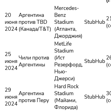
(
Mercedes-
20
Аргентина
Benz
2
июня
против TBD
Stadium
StubHub
(
2024
(Канада/Т&Т)
(Атланта,
Джорджия)
MetLife
Stadium
25
Чили против
(Ист
2
июня
StubHub
Аргентины
Резерфорд,
(
2024
Нью-
Джерси)
Hard Rock
29
Аргентина
Stadium
3
июня
StubHub
против Перу
(Майами,
(
2024
Флорида)