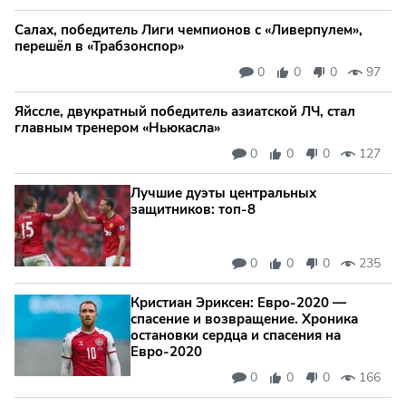
Салах, победитель Лиги чемпионов с «Ливерпулем»,
перешёл в «Трабзонспор»
0
0
0
97
Яйссле, двукратный победитель азиатской ЛЧ, стал
главным тренером «Ньюкасла»
0
0
0
127
Лучшие дуэты центральных
защитников: топ‑8
0
0
0
235
Кристиан Эриксен: Евро‑2020 —
спасение и возвращение. Хроника
остановки сердца и спасения на
Евро‑2020
0
0
0
166