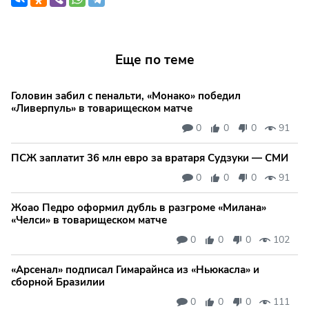
Еще по теме
Головин забил с пенальти, «Монако» победил
«Ливерпуль» в товарищеском матче
0
0
0
91
ПСЖ заплатит 36 млн евро за вратаря Судзуки — СМИ
0
0
0
91
Жоао Педро оформил дубль в разгроме «Милана»
«Челси» в товарищеском матче
0
0
0
102
«Арсенал» подписал Гимарайнса из «Ньюкасла» и
сборной Бразилии
0
0
0
111