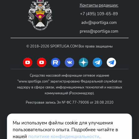
Контакты редакции:
+7 (495) 109-65-89
adv@sportliga.com
press@sportliga.com
©
2018–2026
SPORTLIGA.COM
Все права защищены
Средство массовой информации сетевое издание
"www.sportliga.com" зарегистрировано Федеральной службой по
надзору в сфере связи, информационных технологий и массовых
коммуникаций (Роскомнадзор).
Реестровая запись Эл № ФС 77-79006 от 28.08.2020
Название - www.sportliga.com
Мы используем файлы cookie для улучшения
Учредитель СМИ сетевого издания "www.sportliga.com": ИП Чамин
пользовательского опыта. Подробнее читайте в
О.Н.
нашей
политике конфиденциальности
.