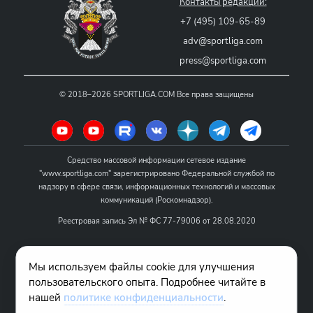
Контакты редакции:
+7 (495) 109-65-89
adv@sportliga.com
press@sportliga.com
©
2018–2026
SPORTLIGA.COM
Все права защищены
Средство массовой информации сетевое издание
"www.sportliga.com" зарегистрировано Федеральной службой по
надзору в сфере связи, информационных технологий и массовых
коммуникаций (Роскомнадзор).
Реестровая запись Эл № ФС 77-79006 от 28.08.2020
Название - www.sportliga.com
Мы используем файлы cookie для улучшения
Учредитель СМИ сетевого издания "www.sportliga.com": ИП Чамин
пользовательского опыта. Подробнее читайте в
О.Н.
нашей
политике конфиденциальности
.
Главный редактор СМИ сетевого издания "www.sportliga.com":