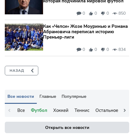
которая подчинила мировой футбол
0
0
0
850
Как «Челси» Жозе Моуринью и Романа
Абрамовича переписал историю
Премьер-лиги
0
0
0
834
Все новости
Главные
Популярные
Все
Футбол
Хоккей
Теннис
Остальное
Открыть все новости