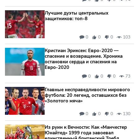
Лучшие дуэты центральных
защитников: топ‑8
0
0
0
103
Кристиан Эриксен: Евро‑2020 —
спасение и возвращение. Хроника
остановки сердца и спасения на
Евро‑2020
0
0
0
73
Главные несправедливости мирового
футбола: 20 легенд, оставшихся без
«Золотого мяча»
0
0
0
130
Из руин к Вечности: Как «Манчестер
Юнайтед» 1999 года завоевал
единственный британский Требл