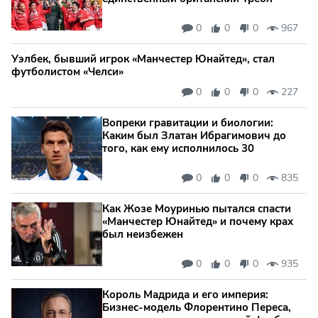
0
0
0
967
Уэлбек, бывший игрок «Манчестер Юнайтед», стал
футболистом «Челси»
0
0
0
227
Вопреки гравитации и биологии:
Каким был Златан Ибрагимович до
того, как ему исполнилось 30
0
0
0
835
Как Жозе Моуринью пытался спасти
«Манчестер Юнайтед» и почему крах
был неизбежен
0
0
0
935
Король Мадрида и его империя:
Бизнес-модель Флорентино Переса,