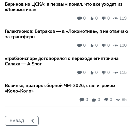
Баринов из ЦСКА: я первым понял, что все уходят из
«Локомотива»
0
0
0
119
Галактионов: Батраков — в «Локомотиве», я не отвечаю
за трансферы
0
0
0
100
«Трабзонспор» договорился о переходе египтянина
Салаха — A Spor
0
0
0
115
Возинья, вратарь сборной ЧМ-2026, стал игроком
«Коло-Коло»
0
0
0
85