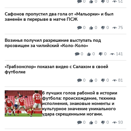
0
0
0
51
Сафонов пропустил два гола от «Мальорки» и был
заменён в перерыве в матче ПСЖ
0
0
0
75
Возинья получил разрешение выступать под
прозвищем за чилийский «Коло-Коло»
0
0
0
141
«Трабзонспор» показал видео с Салахом в своей
футболке
0
0
0
81
6 лучших голов рабоной в истории
футбола: происхождение, техника
исполнения, знаковые моменты и
культурное значение уникального
удара скрещенными ногами.
0
0
0
93