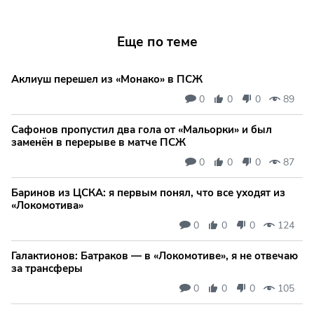
Еще по теме
Аклиуш перешел из «Монако» в ПСЖ
0
0
0
89
Сафонов пропустил два гола от «Мальорки» и был
заменён в перерыве в матче ПСЖ
0
0
0
87
Баринов из ЦСКА: я первым понял, что все уходят из
«Локомотива»
0
0
0
124
Галактионов: Батраков — в «Локомотиве», я не отвечаю
за трансферы
0
0
0
105