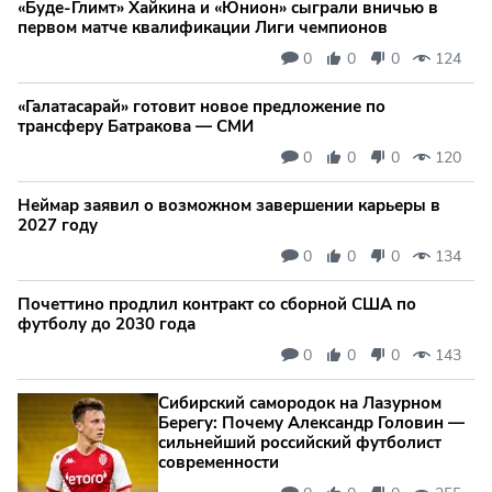
«Буде-Глимт» Хайкина и «Юнион» сыграли вничью в
первом матче квалификации Лиги чемпионов
0
0
0
124
«Галатасарай» готовит новое предложение по
трансферу Батракова — СМИ
0
0
0
120
Неймар заявил о возможном завершении карьеры в
2027 году
0
0
0
134
Почеттино продлил контракт со сборной США по
футболу до 2030 года
0
0
0
143
Сибирский самородок на Лазурном
Берегу: Почему Александр Головин —
сильнейший российский футболист
современности