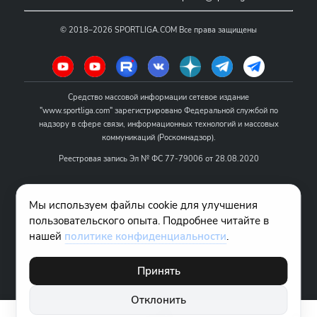
©
2018–2026
SPORTLIGA.COM
Все права защищены
Средство массовой информации сетевое издание
"www.sportliga.com" зарегистрировано Федеральной службой по
надзору в сфере связи, информационных технологий и массовых
коммуникаций (Роскомнадзор).
Реестровая запись Эл № ФС 77-79006 от 28.08.2020
Название - www.sportliga.com
Мы используем файлы cookie для улучшения
Учредитель СМИ сетевого издания "www.sportliga.com": ИП Чамин
пользовательского опыта. Подробнее читайте в
О.Н.
нашей
политике конфиденциальности
.
Главный редактор СМИ сетевого издания "www.sportliga.com":
Хаимов Д.И.
Принять
18+
Отклонить